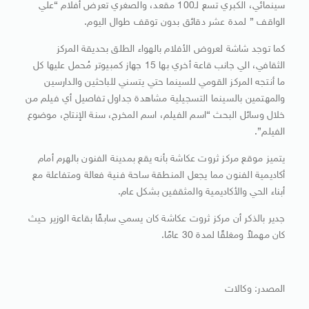
سينمائي، الكبري تسع لـ100 مقعد، والصغري تعرض أفلام “علي
الواقف ” لمدة عشر دقائق بدون توقف طوال اليوم.
كما توجد شاشة لعروض الأفلام بالهواء الطلق بحديقة المركز
الثقافي، الي جانب قاعة أخري بها 15 جهاز كمبيوتر مُحمل عليها كل
ما أنتجه المركز القومي للسينما حتي يتسني للباحثين والدارسين
والمهتمين بالسينما التسجيلية مشاهدة جداول تفاصيل أي فيلم من
خلال وسائل البحث “اسم الفيلم، اسم المخرج، سنة الإنتاج، موضوع
الفيلم”.
يتميز موقع مركز ثروت عكاشة بأنه يقع بمدينة الفنون بالهرم أمام
أكاديمية الفنون مما يجعل المنطقة ساحة فنية فعالة ومتفاعلة مع
أبناء الحي والأكاديمية والمثقفين بشكل عام.
جدير بالذكر أن مركز ثروت عكاشة كان يسمي سابقًا بقاعة الوزير حيث
كان مهملاً ومغلقًا لمدة 30 عامًا.
المصدر: وكالات