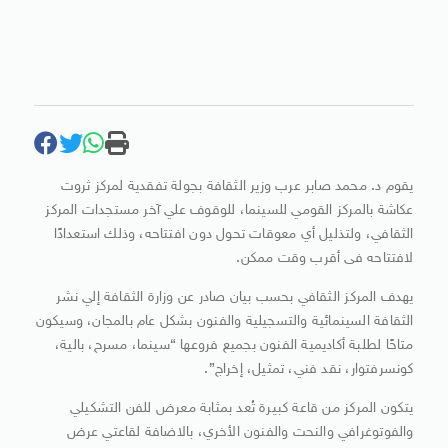
يقوم د. محمد صابر عرب وزير الثقافة بجولة تفقدية لمركز ثروت
عكاشة بالمركز القومي للسينما، للوقوف علي آخر مستجدات المركز
الثقافي، ولتذليل أي معوقات تحول دون افتتاحه، وذلك استعدادًا
لافتتاحه فى أقرب وقت ممكن.
يهدف المركز الثقافي بحسب بيان صادر عن وزارة الثقافة إلي نشر
الثقافة السينمائية والتسجيلية والفنون بشكل عام بالمجان، وسيكون
متاحًا لطلبة أكاديمية الفنون بجميع فروعها “سينما، مسرح، بالية،
كونسرفتوار، نقد فني، تمثيل، إخراج”.
يتكون المركز من قاعة كبيرة تُعد بمثابة معرض للفن التشكيلي
والفوتوغرافي والنحت والفنون الأخري، بالاضافة لقاعتي عرض