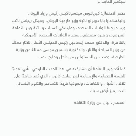
سبتمبر الماضي.
حضر الاحتفال: كيرياكوس ميتسوتاكيس رئيس وزراء اليونان،
واليكساندارا بابا دوبولو نائبة وزير خارجية اليونان، وميكل ريجاس نائب
وزير خارجية الولايات المتحدة، وفازيليكي كسيانيدو نائبة وزير الثقافة
القبرصي، وهيرو مصطفى سفيرة الولايات المتحدة الأمريكية
بالقاهرة، والدكتور محمد إسماعيل رئيس المجلس الأعلى للآثار ممثلًا
عن وزير السياحة والآثار، والدكتورة ياسمين موسى ممثلة عن وزارة
الخارجية، وعدد من المسئولين من داخل وخارج مصر.
كما أكد وزير الثقافة أن مشاركته في هذا الحدث التاريخي؛ تأتي تقديرًا
للقيمة الحضارية والإنسانية لدير سانت كاترين، الذي يُعد شاهدًا على
تلاقي الأديان والثقافات، ونموذجًا فريدًا للتسامح والتنوع الإنساني
الذي يميز أرض سيناء.
المصدر : بيان عن وزارة الثقافة