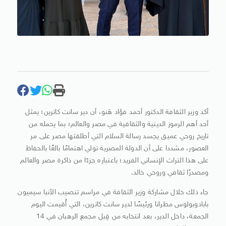
أكد وزير الثقافة الدكتور أحمد فؤاد هَنو، أن دير سانت كاترين؛ يمثل
أحد أهم الرموز الدينية والثقافية في مصر والعالم؛ بما يحمله من
تاريخ روحي عميق يجسد رسالة السلام التي أطلقتها مصر على مر
العصور، مشددا على أن الدولة المصرية تولي اهتمامًا بالغًا بالحفاظ
على هذا التراث الإنساني الفريد؛ باعتباره جزءًا من ذاكرة مصر والعالم
ومصدرًا ثقافي وروحي خالد.
جاء ذلك خلال مشاركة وزير الثقافة في مراسم تنصيب الأنبا سيميون
بابادوبولوس مطرانا ورئيسًا لدير سانت كاترين، التي أُقيمت اليوم
الجمعة، داخل الدير، بعد انتخابه من قِبل مجمع الرهبان في 14