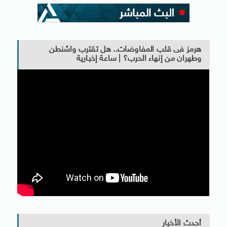
هرمز فى قلب المفاوضات.. هل تقترب واشنطن
وطهران من إنهاء الحرب؟ | ساعة إخبارية
أحدث الأخبار