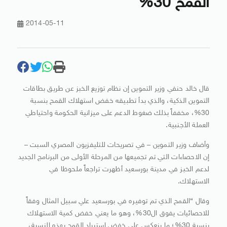
القمح 30%
2014-05-11
قال خالد حنفي وزير التموين إن نظام توزيع الخبز عن طريق بطاقات
التموين الذكية، والذي بدأ تطبيقه خفض استهلاك القمح بنسبة
30%، مخففاً بذلك ضغوط الدعم على ميزانية الحكومة واحتياطي
العملة الأجنبية.
وأضاف وزير التموين – في تصريحات للتليفزيون المصري السبت –
إن الاحصاءات التي تم تجميعها من المرحلة الأولى من البرنامج الجديد
لدعم الخبز في مدينة بورسعيد أظهرت تراجعاً ملحوظا في
الاستهلاك.
وقال “القمح الذي تم توفيره في بورسعيد علي سبيل المثال وفقاً
للاحصائيات يفوق ال30%، وهو ما يعني خفض كمية الاستهلاك
بنسبة 30%؛ ما ينعكس على خفض استيراد القمح بهذه النسبة،