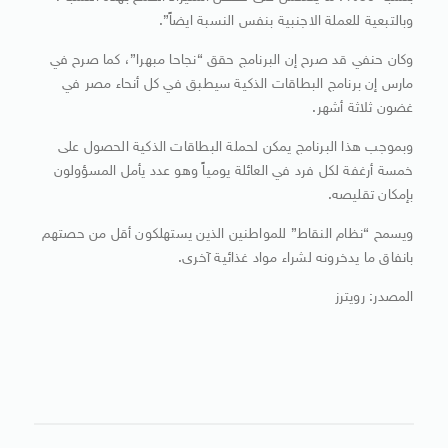
وبالتبعية للعملة الاجنبية بنفس النسبة ايضاً”.
وكان حنفي قد صرح إن البرنامج حقق “نجاحا مبهرا”، كما صرح في
مارس إن برنامج البطاقات الذكية سيطبق في كل أنحاء مصر في
غضون ثلاثة أشهر.
وبموجب هذا البرنامج يمكن لحملة البطاقات الذكية الحصول على
خمسة أرغفة لكل فرد في العائلة يومياً وهو عدد يأمل المسؤولون
بإمكان تقليصه.
ويسمح “نظام النقاط” للمواطنين الذين يستهلكون أقل من حصتهم
بانفاق ما يدخرونه لشراء مواد غذائية آخرى.
المصدر: رويترز