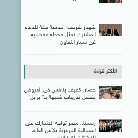
شهباز شريف: اتفاقية مكة للدفاع
المشترك تمثل محطة مفصلية
فى مسار التعاون
الأكثر قراءة
حصان كفيف ينافس فى العروض
بفضل تدريبات شبيهة بـ” برايل”
رسميا.. مصر تواجه الدنمارك على
الميدالية البرونزية بكأس العالم