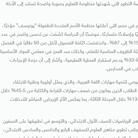
 التطور التي شهدتها منظومة التعليم بصورة واضحة تستند إلى الأدلة
يم في مصر التي أعلنتها منظمة الأمم المتحدة للطفولة “يونيسف” مؤخرًا،
قيًا وإصلاحًا متسارعًا، موضحًا أن الدراسة كشفت عن تحسن واضح في عدد
من المؤشرات الرئيسية، حيث ارتفع معدل حضور الطلاب من 15% إلى 87%، وانخفضت كثافة الفصول لأقل من 50 طالبا في الفصل
يئة الظروف المناسبة للتعلم، وكذلك سد العجز في معلمي المواد الأساسية
على مستوى الجمهورية، وزيادة الطاقة التدريسية الفعلية بنسبة 33% ودعم استقرار العملية التعليمية، وأشار إلى أن حزمة الإجراءات
طلاب في المدارس.
مي لتنمية مهارات اللغة العربية، والذي يمثل أولوية وطنية للارتقاء
بمهارات القراءة والكتابة لدى الطلاب، لافتا إلى انخفاض نسبة الطلاب الذين يعانون من ضعف مهارات القراءة والكتابة من 45.5% خلال
المرحلة الأولى إلى 32.4% خلال المرحلة الثانية، وصولًا إلى 13.9% خلال المرحلة الثالثة، بما يعكس الأثر الإيجابي المباشر للتدخلات
مناهج الرياضيات للصف الأول الابتدائي، والتوسع في تطبيقها على الصفين
إلى جانب تطوير مناهج العلوم للصفوف الرابع والخامس والسادس الابتدائي،