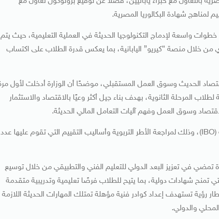
صرية بالتعاون مع خبراء يابانيين، فضلا عن توقيع بروتوكول تعاون مع
يم لمناهج شهادة البكالوريا المصرية.
 خطوات واسعة لإدماج التكنولوجيا الحديثة في العملية التعليمية، حيث يتم
 من خلال منصة “كيريو” اليابانية، بما يعكس قدرة الطلاب على اكتساب
قتصاد الحديث وسوق العمل المستقبلي، موضحًا أن الوزارة أدخلت لأول مرة
لطلاب المرحلة الثانوية، بهدف بناء جيل أكثر وعيًا بالاقتصاد والاستثمار
الاقتصاد وسوق العمل وفهم آليات التعامل المالي الحديثة.
وأشار الوزير إلى أن الوزارة تتعاون مع مؤسسة البكالوريا الدولية (IBO)، وذلك لمراجعة الأطر التربوية وأساليب التقييم التي تقوم عليها عدد
ارة تمضي في تعزيز البعد الدولي للتعليم الفني والتطبيقي من خلال توسيع
 تمنح شهادات دولية، بما يتيح للطلاب فرصًا تعليمية وتدريبية متقدمة
إطار رؤية تستهدف إعداد كوادر فنية مؤهلة تمتلك المهارات الحديثة اللازمة
لمحلي والدولي.