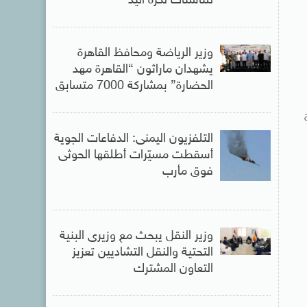
للناشئات لكرة اليد
وزير الرياضة ومحافظ القاهرة
يشهدان ماراثون “القاهرة مهد
الحضارة” بمشاركة 7000 متسابق
التلفزيون اليمنى: الدفاعات الجوية
أسقطت مسيّرات أطلقها الحوثى
فوق مأرب
وزير النقل يبحث مع وزيرى البنية
التحتية والنقل التشاديين تعزيز
التعاون المشترك