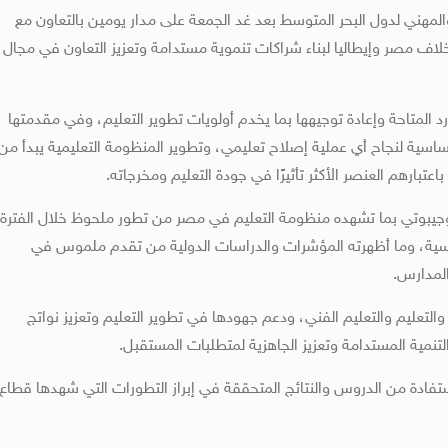
 والمهني لدول البحر المتوسط بعد غد الجمعة على مدار يومين بالتعاون مع
تحقاق الإيطالية وبمشاركة 11 دولة أخرى بخلاف مصر وإيطاليا لبناء شراكات تنموية مستدامة وتعزيز التعاون في مجال
د المتاحة وإعادة توجيهها بما يخدم أولويات تطوير التعليم، وفي مقدمتها
لأساسية لنجاح أي عملية إصلاح تعليمي، وتطوير المنظومة التعليمية يبدأ من
تبارهم العنصر الأكثر تأثيرًا في جودة التعليم ومخرجاته.
 وجيبوتي بما تشهده منظومة التعليم في مصر من تطور ملحوظ خلال الفترة
ئيسية، وما أظهرته المؤشرات والدراسات الدولية من تقدم ملموس في
المدارس.
التعليم والتعليم الفني، ودعم جهودها في تطوير التعليم وتعزيز نواتج
تنمية المستدامة وتعزيز الجاهزية لمتطلبات المستقبل.
ستفادة من الدروس والنتائج المتحققة في إبراز التطورات التي شهدها قطاع