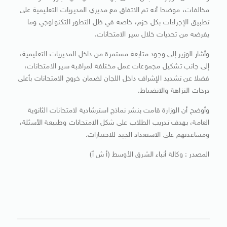
مخالفات، موضحا أنه تم الاتفاق مع مديري المديريات التعليمية على
تطبيق الإجراءات بكل حزم، خاصة في ظل التطور التكنولوجي وما
يفرضه من تحديات خلال سير الامتحانات.
وأشار الوزير إلى وجود متابعة مستمرة من داخل المديريات التعليمية،
إلى جانب تشكيل مجموعات عمل مختلفة لمراقبة سير الامتحانات،
فضلا عن تشديد الإشراف داخل اللجان لضمان خروج الامتحانات بأعلى
درجات النزاهة والانضباط.
وأوضح أن الوزارة قامت بنشر نماذج استرشادية لامتحانات الثانوية
العامة، بهدف تدريب الطلاب على شكل الامتحانات وطبيعة الأسئلة،
ومساعدتهم على الاستعداد الجيد للاختبارات.
المصدر : وكالة أنباء الشرق الأوسط (أ ش أ)