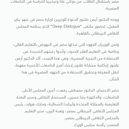
مصر باستقبال الطلاب من دولتي غانا ونيجيريا للدراسة في الجامعات
المصرية.
ووجه الدكتور أيمن عاشور الدعوة للوزيرين لزيارة مصر في شهر يناير
المقبل، لحضور ملتقى “Deep Dialogue” الذي ينظمه المجلس
الثقافي البريطاني بالقاهرة.
وثمن الوزيران الجهود التي تبذلها مصر في النهوض بالتعليم العالي،
وخاصة في التعليم العابر للحدود، وأبدوا رغبتهم الشديدة في
الاستفادة من التجربة المصرية، وفي هذا الصدد، أكد الدكتور أيمن
عاشور إمكانية مشاركة قانون إنشاء أفرع الجامعات الأجنبية معهما،
لنقل المعرفة وتحقيق الاستفادة من الجهود المصرية في هذا
الشأن.
حضر الاجتماع، الدكتور مصطفى رفعت، أمين المجلس الأعلى
للجامعات، والدكتورة رشا حسين، المستشار الثقافي ومدير البعثة
التعليمية بالمملكة المتحدة وأيرلندا الشمالية، ومارك هوارد، رئيس
المجلس الثقافي البريطاني بمصر، وهبة الزين، مدير التعليم
بالمجلس الثقافي البريطاني بمصر.
المصدر: رئاسة مجلس الوزراء