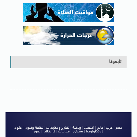
تابعونا
مصر
|
عرب
|
عالم
|
اقتصاد
|
رياضة
|
تقارير ومتابعات
|
ثقافة وفنون
|
علوم
|
وتكنولوجيا
|
سيدتى
|
منوعات
|
كاريكاتير
|
صور