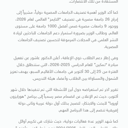
المستفادة من تلك الانتصارات.
كما أكد الوزير أهمية تصنيف الجامعات المصرية دولياً، مشيراً إلى
إدراج 26 جامعة مصرية في تصنيف “التايمز” العالمي لعام 2026،
ووجود 9 جامعات مصرية ضمن أفضل 1000 جامعة على مستوى
العالم. وطالب الوزير بضرورة استمرار دعم الجامعات للباحثين لزيادة
النشر العلمي في المجلات المرموقة لتحسين تصنيف الجامعات
المصرية.
وفي إطار دعم الطلاب ذوي الإعاقة، أعلن الدكتور عاشور عن تفعيل
مبادرة “تمكين” للعام الدراسي 2025-2026، التي ستنطلق خلال
الفترة من 25 إلى 30 أكتوبر في جامعات الأقاليم السبع، بهدف تعزيز
الشمول والمساواة بين الطلاب وأعضاء هيئة التدريس.
تقرير آخر تم استعراضه حول أبرز الأنشطة التي تم تنفيذها خلال شهر
أكتوبر، حيث تم الإعلان عن انضمام مصر رسمياً إلى برنامج “هورايزون
أوروبا” للبحث والابتكار، لتصبح بذلك أول دولة عربية وثاني دولة
إفريقية تنضم إلى هذا البرنامج المهم.
كما شهد الوزير عدة فعاليات دولية، حيث شارك في تكريم أوائل