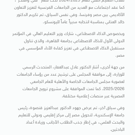
طلاب التعليم الفني للعام 2024/2025 تحت شعار “فني وأفتخر”،
كما عقد اجتماعات مع العديد من الجامعات الفرنسية لتعزيز التعاون
الأكاديمي بين مصر وفرنسا. وفي نفس السياق، تم تكريم الدكتور
خالد العناني بمناسبة انتخابه مديراً عاماً لليونسكو.
وبخصوص الذكاء الاصطناعي، شارك وزير التعليم العالي في المؤتمر
الدولي الأول للذكاء الاصطناعي بجامعة القاهرة، والذي تناول
مستقبل الذكاء الاصطناعي في تعزيز كفاءة الأداء المؤسسي في
مصر.
من جهة أخرى، أشار الدكتور عادل عبدالغفار، المتحدث الرسمي
للوزارة، إلى موافقة المجلس على ترشيح عدد من رؤساء الجامعات
لعضوية مجلس الجامعات الخاصة والأهلية للعام الجامعي
2025/2026. كما تمت الموافقة على مشروع ترويج الجامعات
المصرية عبر منصات إعلامية مختلفة.
وفي سياق آخر، تم عرض جهود الدكتور عبدالعزيز قنصوة، رئيس
جامعة الإسكندرية، لتحويل مصر إلى مركز إقليمي ودولي للتعليم
والبحث العلمي، في إطار جذب الطلاب الأجانب وزيادة أعداد
الباحثين.