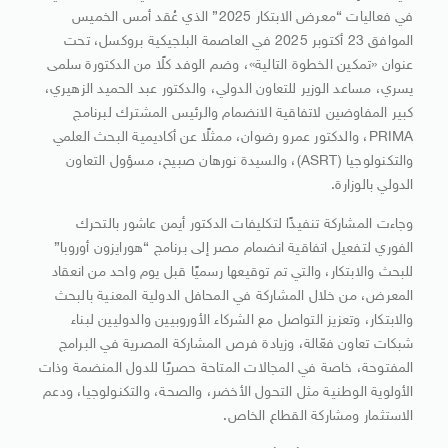
في فعاليات “معرض الابتكار 2025” الذي عُقد أمس الخميس
الموافق 23 أكتوبر 2025 في العاصمة البلجيكية بروكسل، تحت
عنوان «تمكين الخطوة التالية»، وضم الوفد كلًا من الدكتورة سلمى
يسري، مساعد الوزير للتعاون الدولي، والدكتور عبد الحميد الزهيري،
كبير المفاوضين لاتفاقية الانضمام والرئيس المشترك لبرنامج
PRIMA، والدكتور عمرو رضوان، ممثلًا عن أكاديمية البحث العلمي
والتكنولوجيا (ASRT)، والسيدة نورهان صبيح، مسؤول التعاون
الدولي بالوزارة.
وجاءت المشاركة تنفيذًا لتكليفات الدكتور أيمن عاشور بالتحرك
الفوري لتفعيل اتفاقية انضمام مصر إلى برنامج “هورايزون أوروبا”
للبحث والابتكار، والتي تم توقيعها رسميًا قبل يوم واحد من انعقاد
المعرض، من خلال المشاركة في المحافل الدولية المعنية بالبحث
والابتكار، وتعزيز التواصل مع الشركاء الأوروبيين والدوليين لبناء
شبكات تعاون فعّالة، وزيادة فرص المشاركة المصرية في البرامج
المفتوحة، خاصة في المجالات المتاحة حصريًا للدول المنضمة وذات
الأولوية الوطنية مثل التحول الأخضر، والصحة، والتكنولوجيا، ودعم
الاستثمار ومشاركة القطاع الخاص.