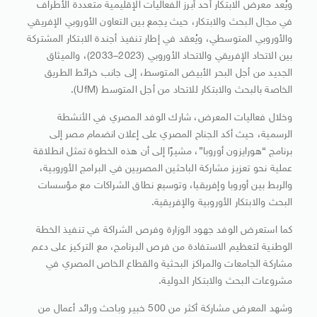
ويُعد معرض الابتكار أحد أبرز الفعاليات الإقليمية متعددة الأطراف
في مجال البحث والابتكار، حيث يجمع بين التعاون الأوروبي الإفريقي
والأوروبي المتوسطي، ويُعقد في إطار تنفيذ أجندة الابتكار المشتركة
بين الاتحاد الإفريقي والاتحاد الأوروبي (2023–2033)، والميثاق
الجديد من أجل البحر الأبيض المتوسط، إلى جانب خرائط الطريق
الخاصة بالبحث والابتكار للاتحاد من أجل المتوسط (UfM).
وخلال فعاليات المعرض، شارك الوفد المصري في الأنشطة
الرسمية، حيث أكد الجناح المصري على إعلان انضمام مصر إلى
برنامج “هورايزون أوروبا”، مشيرًا إلى أن هذه الخطوة تمثل انطلاقة
عملية نحو تعزيز مشاركة الباحثين المصريين في البرامج الأوروبية،
والربط بين أوروبا وإفريقيا، وتوسيع نطاق الشراكات مع مؤسسات
البحث والابتكار الأوروبية والإفريقية.
كما استعرض الوفد جهود الوزارة وفرص الشراكة في تنفيذ الخطة
الوطنية لتعظيم الاستفادة من فرص البرنامج، مع التركيز على دعم
مشاركة الجامعات والمراكز البحثية والقطاع الخاص المصري في
مشروعات البحث والابتكار الدولية.
وشهد المعرض مشاركة أكثر من 500 خبير وباحث ورائد أعمال من