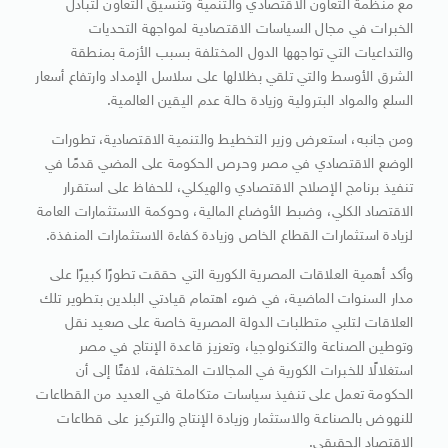
مع منظمة التعاون الاقتصادي والتنمية وتنسيق التعاون لتبادل
الخبرات في مجال السياسات الاقتصادية لمواجهة التحديات
والتداعيات التي تواجهها الدول المختلفة بسبب الأزمة بمنطقة
الشرق الأوسط والتي تلقي بظلالها على سلاسل الإمداد وارتفاع أسعار
السلع والمواد البترولية وزيادة حالة عدم اليقين العالمية.
ومن جانبه، استعرض وزير التخطيط والتنمية الاقتصادية، تطورات
الوضع الاقتصادي في مصر وحرص الحكومة على المضي قدمًا في
تنفيذ برنامج الإصلاح الاقتصادي والهيكلي، للحفاظ على استقرار
الاقتصاد الكلي، وضبط الأوضاع المالية، وحوكمة الاستثمارات العامة
لزيادة استثمارات القطاع الخاص وزيادة كفاءة الاستثمارات المنفذة.
وأكد أهمية العلاقات المصرية الكورية التي حققت تطورًا كبيرًا على
مدار السنوات الماضية، في ضوء اهتمام قيادتي البلدين بتطوير تلك
العلاقات لتلبي متطلبات الدولة المصرية خاصة على صعيد نقل
وتوطين الصناعة والتكنولوجيا، وتعزيز قاعدة الإنتاج في مصر
استغلالًا للخبرات الكورية في المجالات المختلفة، لافتًا إلى أن
الحكومة تعمل على تنفيذ سياسات متكاملة في العديد من القطاعات
للنهوض بالصناعة والاستثمار وزيادة الإنتاج والتركيز على قطاعات
الاقتصاد الحقيقي.