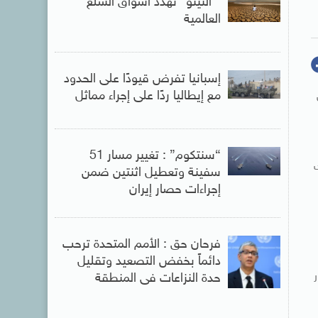
” النينو” تهدد أسواق السلع
العالمية
إسبانيا تفرض قيودًا على الحدود
مع إيطاليا ردًا على إجراء مماثل
“سنتكوم” : تغيير مسار 51
سفينة وتعطيل اثنتين ضمن
إجراءات حصار إيران
فرحان حق : الأمم المتحدة ترحب
دائماً بخفض التصعيد وتقليل
حدة النزاعات فى المنطقة