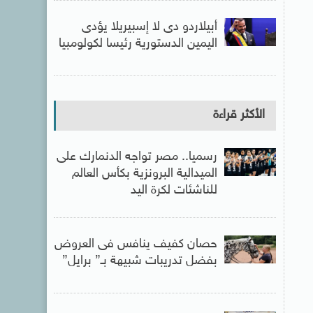
أبيلاردو دى لا إسبيريلا يؤدى
اليمين الدستورية رئيسا لكولومبيا
الأكثر قراءة
رسميا.. مصر تواجه الدنمارك على
الميدالية البرونزية بكأس العالم
للناشئات لكرة اليد
حصان كفيف ينافس فى العروض
بفضل تدريبات شبيهة بـ” برايل”