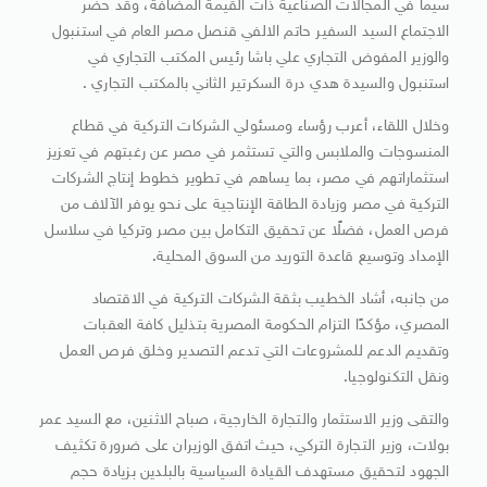
سيما في المجالات الصناعية ذات القيمة المضافة، وقد حضر
الاجتماع السيد السفير حاتم الالفي قنصل مصر العام في استنبول
والوزير المفوض التجاري علي باشا رئيس المكتب التجاري في
استنبول والسيدة هدي درة السكرتير الثاني بالمكتب التجاري .
وخلال اللقاء، أعرب رؤساء ومسئولي الشركات التركية في قطاع
المنسوجات والملابس والتي تستثمر في مصر عن رغبتهم في تعزيز
استثماراتهم في مصر، بما يساهم في تطوير خطوط إنتاج الشركات
التركية في مصر وزيادة الطاقة الإنتاجية على نحو يوفر الآلاف من
فرص العمل، فضلًا عن تحقيق التكامل بين مصر وتركيا في سلاسل
الإمداد وتوسيع قاعدة التوريد من السوق المحلية.
من جانبه، أشاد الخطيب بثقة الشركات التركية في الاقتصاد
المصري، مؤكدًا التزام الحكومة المصرية بتذليل كافة العقبات
وتقديم الدعم للمشروعات التي تدعم التصدير وخلق فرص العمل
ونقل التكنولوجيا.
والتقى وزير الاستثمار والتجارة الخارجية، صباح الاثنين، مع السيد عمر
بولات، وزير التجارة التركي، حيث اتفق الوزيران على ضرورة تكثيف
الجهود لتحقيق مستهدف القيادة السياسية بالبلدين بزيادة حجم