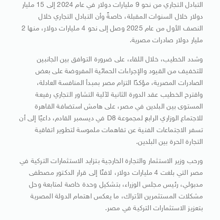
التبادل التجاري من نحو 9 مليارات دولار في عام 2024 إلى 15 مليار
دولار خلال السنوات المقبلة، خاصةً وأن التبادل التجاري خلال
النصف الأول من عام 2025 وصل إلى نحو 4 مليارات دولار، منها 2
مليار دولار صادرات مصرية.
وشدد الخطيب، خلال اللقاء، على ضرورة التوافق بين الجانبين
للتخفيف من القيود والإجراءات الحمائية المفروضة على بعض
الصادرات المصرية، مؤكدًا التزام مصر بمبدأ المنافسة العادلة،
واقترح الخطيب عقد الدورة الثانية لآلية التشاور التجاري رفيعة
المستوى بين البلدين في مصر، على هامش استضافة القاهرة
للاجتماع الوزاري الرابع لمجموعة D8 في ديسمبر القادم، داعيًا إلى أن
تسفر الاجتماعات الفنية عن تفاهمات ملموسة لتطوير اتفاقية
التجارة الحرة بين البلدين.
ورحب وزير الاستثمار والتجارة الخارجية بتزايد الاستثمارات التركية في
مصر التي بلغت 4 مليارات دولار، لافتًا إلى قرار الدكتور مصطفى
مدبولي، رئيس مجلس الوزراء، بتشكيل وحدة خاصة لمتابعة وحل
مشكلات المستثمرين الأتراك، ما يعكس اهتمام الدولة المصرية
بتعزيز الاستثمارات التركية في مصر.