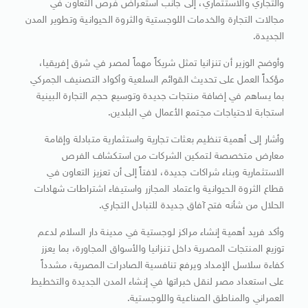
والتجاري والاستثماري، إلى جانب استعراض فرص التعاون في
مجالات التجارة والخدمات اللوجستية والثروة الحيوانية وتطوير المدن
الجديدة.
وأوضح الوزير أن تنزانيا تمثل شريكاً مهماً لمصر في شرق إفريقيا،
مؤكداً العمل على تحديث القوائم السلعية وأكواد التصنيف الجمركي
بما يساهم في إضافة منتجات جديدة وتوسيع حجم التجارة البينية
استجابة لاحتياجات مجتمع الأعمال في البلدين.
وأشار إلى أهمية تنظيم بعثات تجارية واستثمارية متبادلة وإقامة
معارض متخصصة لتمكين الشركات من استكشاف الفرص
الاستثمارية وبناء شراكات جديدة، لافتاً إلى أن تعزيز التعاون في
قطاع الثروة الحيوانية واعتماد المجازر واستيفاء اشتراطات شهادات
الحلال من شأنه فتح آفاق جديدة للتبادل التجاري.
وأكد فريد أهمية إنشاء مراكز لوجستية في مدينة دار السلام لدعم
توزيع المنتجات المصرية داخل تنزانيا والأسواق المجاورة، بما يعزز
كفاءة سلاسل الإمداد ويرفع تنافسية الصادرات المصرية، مشدداً
على استعداد مصر لنقل خبراتها في إنشاء المدن الجديدة والتخطيط
العمراني والمناطق الصناعية واللوجستية.