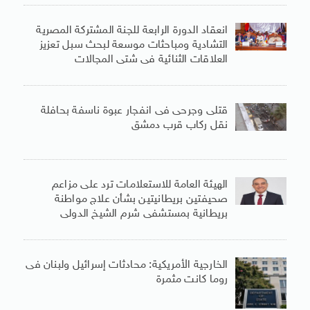
انعقاد الدورة الرابعة للجنة المشتركة المصرية
التشادية ومباحثات موسعة لبحث سبل تعزيز
العلاقات الثنائية فى شتى المجالات
قتلى وجرحى فى انفجار عبوة ناسفة بحافلة
نقل ركاب قرب دمشق
الهيئة العامة للاستعلامات ترد على مزاعم
صحيفتين بريطانيتين بشأن علاج مواطنة
بريطانية بمستشفى شرم الشيخ الدولى
الخارجية الأمريكية: محادثات إسرائيل ولبنان فى
روما كانت مثمرة