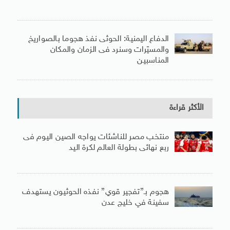
الدفاع اليمنية: الحوثى نفذ هجوما بالصواريخ
والمسيّرات وسنرد فى الزمان والمكان
المناسبين
الأكثر قراءة
منتخب مصر للناشئات يواجه الصين اليوم فى
ربع نهائى بطولة العالم لكرة اليد
هجوم بـ”تفجير قوي” نفذه الحوثيون يستهدف
سفينة في خليج عدن