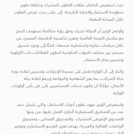
حيث استعرض الجانبان ملفات التعاون المشترك وخطط تطوير
منظومة الاستثمار والتجارة الخارجية، إلى جانب بحث فرص التعاون
خلال المرحلة المقبلة.
وأوضح الوزير أن الدولة تتحرك وفق رؤية متكاملة تستهدف الدمج
مع سلاسل القيمة العالمية وتعزيز تنافسية الاقتصاد المصري من
خلال سياسات تجارية واستثمارية متسقة، لافتًا إلى وجود تنسيق
مستمر بين مختلف الجهات الحكومية لتطوير القطاعات ذات الأولوية
وتحسين مناخ الاستثمار.
وأشار إلى أن الوزارة تعمل على تبسيط الإجراءات وتحسين كفاءة دورة
حياة الشركات، بما يعزز الشفافية والحوكمة ويرفع كفاءة بيئة
الأعمال، مؤكدًا أن تطوير خدمات المستثمرين يأتي على رأس أولويات
الوزارة.
واستعرض الوزير جهود تطوير أدوات الاستثمار، والتي تشمل دعم
عدد من الصناديق الاستثمارية الجاري العمل عليها، من بينها
الصندوق الإفريقي المشترك، والصندوق الصناعي، وصندوق
الرياضات القتالية والفردية، بهدف تعزيز التوسع الاستثماري وتوفير
آليات تمويل متنوعة تدعم نمو القطاع الخاص.