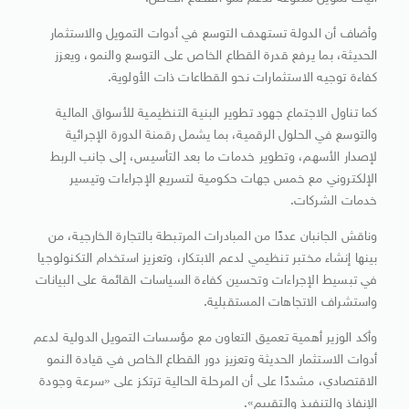
وأضاف أن الدولة تستهدف التوسع في أدوات التمويل والاستثمار
الحديثة، بما يرفع قدرة القطاع الخاص على التوسع والنمو، ويعزز
كفاءة توجيه الاستثمارات نحو القطاعات ذات الأولوية.
كما تناول الاجتماع جهود تطوير البنية التنظيمية للأسواق المالية
والتوسع في الحلول الرقمية، بما يشمل رقمنة الدورة الإجرائية
لإصدار الأسهم، وتطوير خدمات ما بعد التأسيس، إلى جانب الربط
الإلكتروني مع خمس جهات حكومية لتسريع الإجراءات وتيسير
خدمات الشركات.
وناقش الجانبان عددًا من المبادرات المرتبطة بالتجارة الخارجية، من
بينها إنشاء مختبر تنظيمي لدعم الابتكار، وتعزيز استخدام التكنولوجيا
في تبسيط الإجراءات وتحسين كفاءة السياسات القائمة على البيانات
واستشراف الاتجاهات المستقبلية.
وأكد الوزير أهمية تعميق التعاون مع مؤسسات التمويل الدولية لدعم
أدوات الاستثمار الحديثة وتعزيز دور القطاع الخاص في قيادة النمو
الاقتصادي، مشددًا على أن المرحلة الحالية ترتكز على «سرعة وجودة
الإنفاذ والتنفيذ والتقييم».