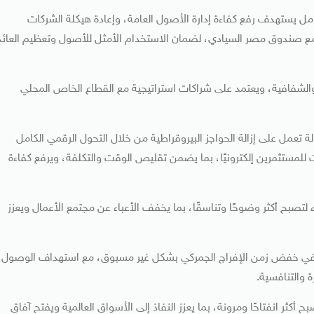
امل يستهدف رفع كفاءة إدارة الأصول العامة، وإعادة هيكلة الشركات
 مع صندوق مصر السيادي، لضمان الاستخدام الأمثل للأصول وتعظيم العائد
 والشفافية، ويعتمد على شراكات استراتيجية مع القطاع الخاص المحلي
 تعمل على إزالة الحواجز البيروقراطية من خلال التحول الرقمي الكامل
لمستثمرين إلكترونيًا، بما يضمن تقليص الوقت والتكلفة، ويرفع كفاءة
صبح أكثر وضوحًا وتناسقًا، بما يخفف الأعباء عن مجتمع الأعمال ويعزز
حت في خفض زمن الإفراج الجمركي بشكل غير مسبوق، مع استهداف الوصول
 والتنافسية.
ثر انفتاحًا ومرونة، بما يعزز النفاذ إلى الأسواق العالمية ويفتح آفاق