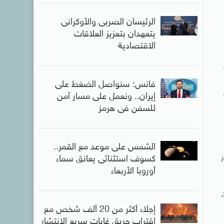
الرئيسان الصربى والأوكرانى
يتعهدان بتعزيز العلاقات
الاقتصادية
فانس: سنواصل الضغط على
إيران.. ونعمل على مسار آمن
للسفن فى هرمز
الشمس على موعد مع القمر..
كسوف استثنائى يعانق سماء
أوروبا الأربعاء
إجلاء أكثر من 20 ألف شخص مع
اقتراب حريق غابات سريع الانتشار