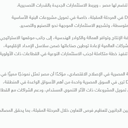
 تنضم لها مصر ، ويربط الاستثمارات الجديدة بالقدرات التصديرية.
وتناول اللقاء أيضًا أولويات التعاون بين الحكومة المصرية وDFC في المرحلة المقبلة، خاصة في تمويل مشروعات البنية الأساسية
متوسطة، وتشجيع الاستثمارات الموجهة نحو التصنيع والتصدير.
 الإنتاج وتوافر العمالة والكوادر الهندسية، إلى جانب موقعها الاستراتيجي
 للشركات العالمية لإعادة توطين صناعاتها ضمن سلاسل الإمداد الإقليمية،
 تنفيذ خطة متكاملة لجذب الاستثمارات النوعية في القطاعات ذات الأولوية
ة المصرية في الإصلاح الاقتصادي، مؤكدًا أن مصر تمثل نموذجًا مميزًا في
التحول المؤسسي وتعزيز الحوكمة، مشيرًا إلى أن مؤسسة DFC ترى في السوق المصرية واحدة من أهم الأسواق الواعدة في المنطقة،
 تمويل المشروعات ذات الأثر التنموي المستدام، ودعم الشراكات مع القطاع
ين الجانبين لتعظيم فرص التعاون خلال المرحلة المقبلة، بما يحقق المصالح