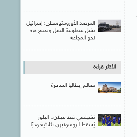
المرصد الأورومتوسطى: إسرائيل
تشل منظومة النقل وتدفع غزة
نحو المجاعة
الأكثر قراءة
معالم إيطاليا الساحرة
تشيلسي ضد ميلان.. البلوز
يُسقط الروسونيري بثلاثية وديًا