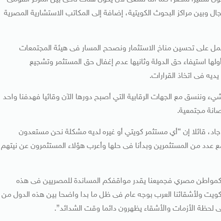
مجال وبين مراكز البحوث الكويتية، إضافة إلى المكاتب الاستشارية المصرية
ا نعمل على تحسين مناخ الاستثمار ونصحح المسار فى هيئة المجتمعات
أولها استيفاء حق الدولة وثانيها عدم إغفال حق المستثمر وتشجيع
يه فى اتخاذ القرارات.
ء وننسق مع الجهات الرقابية التي أصبح دورها الآن وقائيا فهدفنا واحد
صانة مجتمعية.
جاد، قائلا إن “أي مستثمر كويتي أو غيره لديه مشكلة نحن مستعدون
ع عدد من المستثمرين وبدأنا فى حلها وأعرب هؤلاء المستثمرون عن نيتهم
م كمواطن مصري فجميعنا يقدر مواقفكم المساندة للمصريين فى هذه
لكويت ولأشقائنا العرب بوجه عام فى ظل ما بدا واضحا بين هذه الدول من
لحظة الأزمات والأشقاء يظهرون دائما وقت الشدائد”.