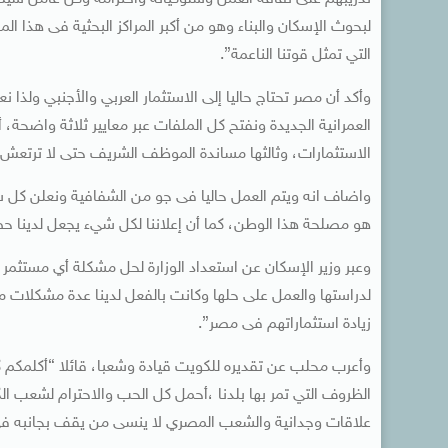
لبحوث الإسكان والبناء وهو من أكبر المراكز البحثية فى هذا ال
التي تمثل قوتنا الناعمة”.
وأكد أن مصر تحتاج حاليا إلى الاستثمار العربي والأجنبي ولذ
العمرانية الجديدة ونفتح كل الملفات عبر معايير ثلاثة واضحة، 
الاستثمارات، وثالثها مساندة الموظف الشريف حتى لا ترتعش يد
واضاف انه ويتم العمل حاليا فى جو من الشفافية ونعلن كل شي
هو مصلحة هذا الوطن، كما أن إعلاننا لكل شيء يجعل لدينا ح
وعبر وزير الإسكان عن استعداد الوزارة لحل مشكلة أي مستثمر 
لدراستها والعمل على حلها وكانت بالفعل لدينا عدة مشكلات م
زيادة استثماراتهم فى مصر”.
وأعرب محلب عن تقديره للكويت قيادة وشعبا، قائلا “أكلمك
الظروف التي تمر بها بلدنا ،أحمل كل الحب والاحترام لشعب ا
علاقات وجدانية والشعب المصري لا ينسى من يقف بجانبه فى 