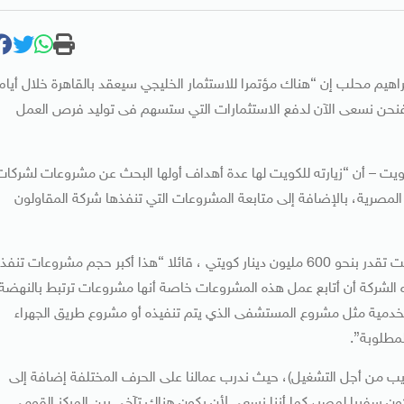
راهيم محلب إن “هناك مؤتمرا للاستثمار الخليجي سيعقد بالقاهرة خلال أيام
 فنحن نسعى الآن لدفع الاستثمارات التي ستسهم فى توليد فرص العمل
ت – أن “زيارته للكويت لها عدة أهداف أولها البحث عن مشروعات لشركات
 المصرية، بالإضافة إلى متابعة المشروعات التي تنفذها شركة المقاولون
ونوه بأن حجم المشروعات التي تنفذها المقاولون العرب بالكويت تقدر بنحو 600 مليون دينار كويتي ، قائلا “هذا أكبر حجم مشروعات تنف
الشركة أن أتابع عمل هذه المشروعات خاصة أنها مشروعات ترتبط بالنهضة
الخدمية مثل مشروع المستشفى الذي يتم تنفيذه أو مشروع طريق الجهراء
لمطلوبة”.
يب من أجل التشغيل)، حيث ندرب عمالنا على الحرف المختلفة إضافة إلى
ن سفيرا لمصر، كما أننا نسعى لأن يكون هناك تآخى بين المركز القومى