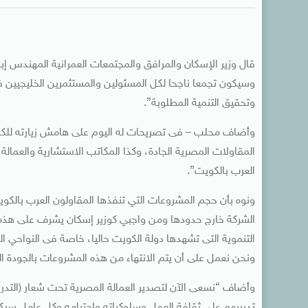
قال وزير الإسكان والمرافق والمجتمعات العمرانية المهندس إب
وسيكون تجمعا ناجحا لكل المسئولين والمستثمرين الخليجيين
وتحقيق التنمية المطلوبة”.
وأضاف محلب – فى تصريحات له اليوم على هامش زيارته للكوي
المقاولات المصرية الجادة، وكذا المكاتب الاستشارية والعمالة
العرب بالكويت”.
الشركة خارج حدودها ومن واجبي كوزير إسكان يشرف على هذه 
التنموية التى تشهدها دولة الكويت حاليا، خاصة فى النواحي 
ونحن نعمل على أن يتم الانتهاء من هذه المشروعات بالجودة ا
وأضاف “نسعى الآن لتصدير العمالة المصرية تحت شعار (التدر
تدريبهم على ثقافة العمل وسلوكياته واحترامه وكل عامل سيكو