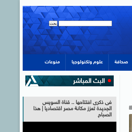
صحافة
علوم وتكنولوجيا
منوعات
فى ذكرى افتتاحها .. قناة السويس
الجديدة تعزز مكانة مصر اقتصاديا | هذا
الصباح