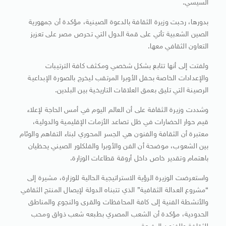
السيسي.
بدورها، رحبت وزيرة الثقافة بالدعوة الصينية، مؤكدة أن جمهورية
الصين الشعبية تأتي على قمة الدول التي تحرص مصر على تعزيز
التعاون الثقافي معها.
ولفتت إلى أنها تتابع بشكل شخصي ومكثف كافة الترتيبات
والإعدادات الخاصة بحفل الأوبرا المرتقب ليخرج بالصورة الإبداعية
الرصينة التي تليق بعمق العلاقات التاريخية بين البلدين.
وشددت وزيرة الثقافة على أن العالم اليوم في أمس الحاجة لإعلاء
قيم حوار الحضارات في ظل تصاعد الأزمات الإقليمية والدولية،
معتبرة أن الثقافة والفنون هي الجسر المحوري لبناء التفاهم والوئام
بين الشعوب، موضحة أن الفن والأوبرا والفلكلور الصيني يحظيان
باهتمام وتقدير خاص داخل أروقة قطاعات الوزارة.
واستعرضت الوزيرة الرؤية الاستراتيجية الحالية للوزارة، مشيرة إلى
“مشروع العدالة الثقافية” الذي تتبناه الدولة لإيصال المنتج الثقافي
والأنشطة الفنية إلى كافة المحافظات والقرى والنجوع والمناطق
الحدودية، مؤكدة أن الشعب المصري بطبعه شعب ذواق ومحب