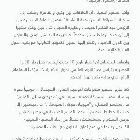
للثقافة والفنون الرفيعة.
وأكد السفير الصيني أن العلاقات بين بكين والقاهرة وصلت إلى
مرحلة “الشراكة الاستراتيجية الشاملة” بفضل الرعاية المباشرة من
الرئيس عبد الفتاح السيسي ونظيره الصيني شي جين بينغ، مشيراً
إلى أن هذه الروابط تمثل نموذجاً يحتذى به للتعايش الودي والتعاون
بين الدول النامية، وتنظر إليها الصين كنموذج لتعاونها مع بقية الدول
العربية والإفريقية.
وأضاف ليتشيانج أن اختيار تاريخ 10 يونيو لإقامة حفل دار الأوبرا
المصرية يتزامن مع “اليوم العالمي لحوار الحضارات”، مؤكداً الاهتمام
البالغ الذي توليه بكين لهذا الحدث.
كما طرح السفير مقترحات لتوسيع التعاون السينمائي، موجهاً دعوة
رسمية لمصر للمشاركة كضيف شرف في “مهرجان شيان للأفلام”
في سبتمبر المقبل، و”مهرجان هينان السينمائي” في ديسمبر، إلى
جانب التخطيط لتنظيم أسبوع للأفلام الصينية في مصر، وتبادل
عرض الأفلام والمسلسلات، فضلاً عن إبداء الجمعية الصينية
للكارتون رغبتها في فتح آفاق التعاون مع الجانب المصري.
وعلى صعيد الفنون المسرحية، أعرب السفير عن تطلع بلاده للتعاون