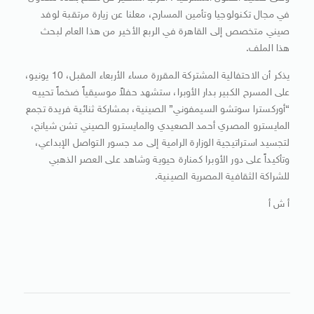
في مجال تكنولوجيا وتأمين المسارح، معلنا عن زيارة مرتقبة لوفد
صيني متخصص إلى القاهرة في الربع الأخير من هذا العام لبحث
هذا الملف.
يذكر أن الاحتفالية المشتركة المقررة مساء الأربعاء المقبل، 10 يونيو،
على المسرح الكبير بدار الأوبرا، ستشهد حفلاً موسيقياً ضخماً تحييه
“أوركسترا سوتشو السيمفوني” الصينية، بمشاركة ثنائية فريدة تجمع
المايسترو المصري أحمد الصعيدي والمايسترو الصيني تشن شيانج،
لتجسيد استراتيجية الوزارة الرامية إلى مد جسور التواصل الإبداعي،
وتأكيداً على دور الأوبرا كمنارة حيوية وشاهد على العصر الذهبي
للشراكة الثقافية المصرية الصينية.
أ ش أ