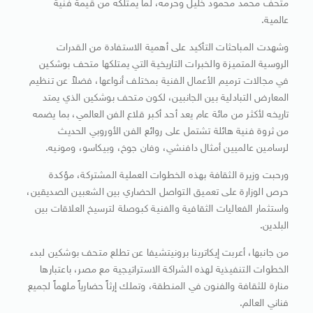
متحف محمد محمود خليل وحرمه، لما يمتلكه من قيمة فنية
عالمية.
​وشهدت المباحثات التأكيد على أهمية الاستفادة من القدرات
الروسية المتميزة والخبرات التاريخية التي يمتلكها متحف بوشكين
في مجالات ترميم الأعمال الفنية بمختلف أنواعها، فضلاً عن تنظيم
المعارض التبادلية بين الجانبين، لكون متحف بوشكين الذي يمتد
تاريخه لأكثر من مائة عام يعد أحد أكبر قلاع الفن العالمي، بما يضمه
من ثروة فنية هائلة تشتمل على روائع الفن الأوروبي الحديث
لرسامين عالميين أمثال دافنشي، وفان جوخ، وبيكاسو، ومونيه.
​ورحبت وزيرة الثقافة بهذه الخطوات العملية المشتركة، مؤكدة
حرص الوزارة على تعميق التواصل الحضاري بين الشعبين الصديقين،
واستثمار الفعاليات الثقافية والفنية كبوصلة لترسيخ العلاقات بين
البلدين.
​من جانبها، أعربت إيكاترينا برونيتشيفا عن تطلع متحف بوشكين لبدء
الخطوات التنفيذية لهذه الشراكة الاستراتيجية مع مصر، باعتبارها
منارة للثقافة والفنون في المنطقة، وتملك إرثاً حضارياً ملهماً لجميع
فناني العالم.