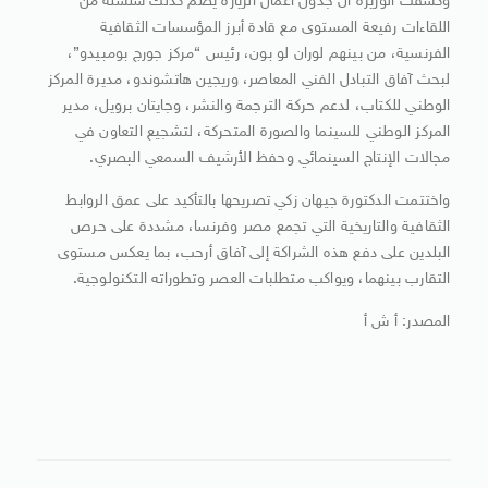
وكشفت الوزيرة أن جدول أعمال الزيارة يضم كذلك سلسلة من
اللقاءات رفيعة المستوى مع قادة أبرز المؤسسات الثقافية
الفرنسية، من بينهم لوران لو بون، رئيس “مركز جورج بومبيدو”،
لبحث آفاق التبادل الفني المعاصر، وريجين هاتشوندو، مديرة المركز
الوطني للكتاب، لدعم حركة الترجمة والنشر، وجايتان برويل، مدير
المركز الوطني للسينما والصورة المتحركة، لتشجيع التعاون في
مجالات الإنتاج السينمائي وحفظ الأرشيف السمعي البصري.
واختتمت الدكتورة جيهان زكي تصريحها بالتأكيد على عمق الروابط
الثقافية والتاريخية التي تجمع مصر وفرنسا، مشددة على حرص
البلدين على دفع هذه الشراكة إلى آفاق أرحب، بما يعكس مستوى
التقارب بينهما، ويواكب متطلبات العصر وتطوراته التكنولوجية.
المصدر: أ ش أ