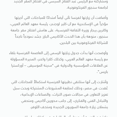
ومشاركته مع الرئيس عبد الفتاح السيسي في افتتاح المقر الجديد
لجامعة سنجور الفرنكوفونية.
وأضافت أن زيارتها لفرنسا تأتي أيضاً امتدادًا للمباحثات التي أجرتها
مؤخراً في الإسكندرية مع آن-كلير لوجندر، رئيسة معهد العالم العربي،
وكاترين بيجار وزيرة الثقافة الفرنسية، على هامش افتتاح مقر جامعة
سنجور، منوهة بأن هذا الحدث الأكاديمي البارز جسّد نموذجاً ناجحاً
للشراكة الفرنكوفونية بين البلدين.
وأوضحت أنها بدأت جدول زيارتها الرسمي إلى العاصمة الفرنسية بلقاء
مع رئيسة معهد العالم العربي، وكذلك كلارا واغنر، المديرة المسؤولة
عن العلاقات المؤسسية والدولية في “مدينة الموسيقى – أوركسترا
باريس”.
وأشارت إلى أنها ستلتقي نظيرتها الفرنسية استكمالاً للمحادثات التي
عُقدت في مصر، وذلك لمتابعة المشروعات المشتركة وبحث سبل
تعزيز التعاون في مجالات صون التراث، والصناعات الإبداعية،
والتبادل الفني والفكري، إلى جانب محورين أكاديمي ومتحفي
يشملان زيارة جامعة السوربون الجديدة ومتحف اللوفر.