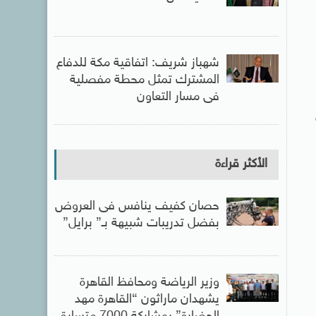
شهباز شريف: اتفاقية مكة للدفاع
المشترك تمثل محطة مفصلية
فى مسار التعاون
الأكثر قراءة
حصان كفيف ينافس فى العروض
بفضل تدريبات شبيهة بـ” برايل”
وزير الرياضة ومحافظ القاهرة
يشهدان ماراثون “القاهرة مهد