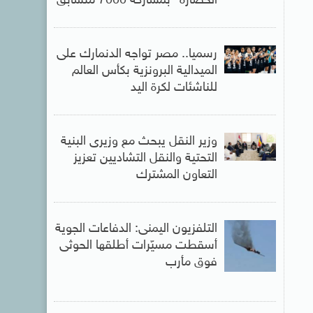
الحضارة” بمشاركة 7000 متسابق
رسميا.. مصر تواجه الدنمارك على
الميدالية البرونزية بكأس العالم
للناشئات لكرة اليد
وزير النقل يبحث مع وزيرى البنية
التحتية والنقل التشاديين تعزيز
التعاون المشترك
التلفزيون اليمنى: الدفاعات الجوية
أسقطت مسيّرات أطلقها الحوثى
فوق مأرب