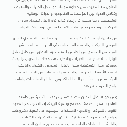
القدرات في مجالات الحوكمة والتنمية المستدامة، مشيرًا إلى أن
التعاون مع المعهد يمثل خطوة مهمة نحو تبادل الخبرات والمعارف
وتكامل الأدوار بين المؤسسات الأكاديمية والمراكز الوطنية
المتخصصة، بما يسهم في إعداد كوادر قادرة على تطبيق مبادئ
الحوكمة الرشيدة وتعزيز ثقافة الاستدامة في مؤسسات الدولة.
من جانبها، أوضحت الدكتورة شريفة شريف، المدير التنفيذي للمعهد
القومي للحوكمة والتنمية المستدامة، أن الفترة المقبلة ستشهد
المزيد من التنسيق من الجانبين لتنفيذ بنود الاتفاق، من خلال تبادل
الزيارات للاطلاع على الخبرات والتجارب في مجالات التدريب والبحث
ومعرفة سبل الاستفادة منها، وتبادل المدربين والخبراء والباحثين
لتنفيذ الأنشطة التدريبية والبحثية، والاستفادة من البنية التحتية
للمؤسستين، فضلًا عن الربط الإلكتروني لتبادل المعلومات وإقامة
برامج التدريب عن بعد.
ومن جهته، قال الدكتور محمد حسين، رفعت نائب رئيس جامعة
القاهرة لشئون خدمة المجتمع وتنمية البيئة، إن التعاون مع المعهد
القومي للحوكمة والتنمية المستدامة سيسهم في تنفيذ مشروعات
وبرامج تدريبية وبحثية مشتركة، تستهدف بناء قدرات الشباب
والباحثين والقيادات الجامعية، وتدعيم تطبيق مبادئ التنمية