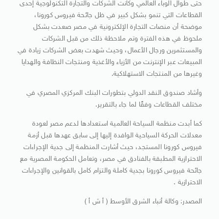
حتى طوال الوباء العالمي وكانت الشركات والتجارة التكنولوجية إحدى
القطاعات التي تنمو بشكل كبير في ظل جائحة فيروس كورونا،
موضحة أن منصات التجارة الإلكترونية في مصر صعدت بشكل
ملحوظ في هذه الفترة وتم ملاحظة ذلك من قبل الشركات
والمستثمرين ورجال الأعمال، وحيث شهدت بعض الشركات زيادة في
المبيعات عبر الإنترنت من الأزياء والأغذية ومنتجات النظافة والهدايا
وغيرها من المنتجات الاستهلاكية.
وأشاد صندوق النقد الدولي بتطورات البنك المركزي المصري في
مختلف القطاعات وفقًا لما جاء بالتقرير.
كما أبدت منظمة السياحة العالمية استعدادها لدعم مصر لعودة
معدلات الحركة السياحية الوافدة إليها إلى سابق عهدها قبل أزمة
فيروس كورونا المستجد، حيث أشارت المنظمة إلى جدية الإجراءات
الاحترازية المطبقة بالفنادق في مصر، وتعامل الحكومة المصرية مع
جائحة فيروس كورونا بجدية كاملة والتزام كامل بالقوانين والإجراءات
الاحترازية .
المصدر: وكالة أنباء الشرق الأوسط ( أ ش أ )