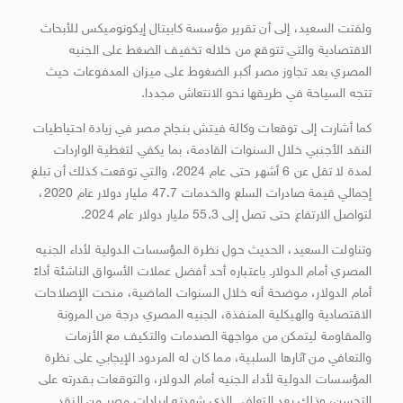
ولفتت السعيد، إلى أن تقرير مؤسسة كابيتال إيكونوميكس للأبحاث
الاقتصادية والتي تتوقع من خلاله تخفيف الضغط على الجنيه
المصري بعد تجاوز مصر أكبر الضغوط على ميزان المدفوعات حيث
تتجه السياحة في طريقها نحو الانتعاش مجددا.
كما أشارت إلى توقعات وكالة فيتش بنجاح مصر في زيادة احتياطيات
النقد الأجنبي خلال السنوات القادمة، بما يكفي لتغطية الواردات
لمدة لا تقل عن 6 أشهر حتى عام 2024، والتي توقعت كذلك أن تبلغ
إجمالي قيمة صادرات السلع والخدمات 47.7 مليار دولار عام 2020،
لتواصل الارتفاع حتى تصل إلى 55.3 مليار دولار عام 2024.
وتناولت السعيد، الحديث حول نظرة المؤسسات الدولية لأداء الجنيه
المصري أمام الدولارـ باعتباره أحد أفضل عملات الأسواق الناشئة أداءً
أمام الدولار، موضحة أنه خلال السنوات الماضية، منحت الإصلاحات
الاقتصادية والهيكلية المنفذة، الجنيه المصري درجة من المرونة
والمقاومة ليتمكن من مواجهة الصدمات والتكيف مع الأزمات
والتعافي من آثارها السلبية، مما كان له المردود الإيجابي على نظرة
المؤسسات الدولية لأداء الجنيه أمام الدولار، والتوقعات بقدرته على
التحسن، وذلك بعد التعافي الذي شهدته إيرادات مصر من النقد