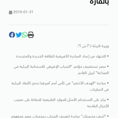
بالقارة
2019-01-31
وزيرة البيئة لـ”أ ش أ”:
• الانتهاء من إعداد المبادرة الأفريقية للطاقة الجديدة والمتجددة
• مصر تستضيف مؤتمر “الشباب الإفريقي للاستدامة البيئية في
الصناعة” أبريل القادم
• مبادرة “الهدف الأخضر” في كأس أمم أفريقيا تدمج الأبعاد البيئية
في المباريات
• نركز على الاستخدام الأمثل للموارد الطبيعية للحفاظ على نصيب
الأجيال القادمة
• “اعرف محميتك” مبادرة لتعريف الشباب بمحميات مصر ومفهوم