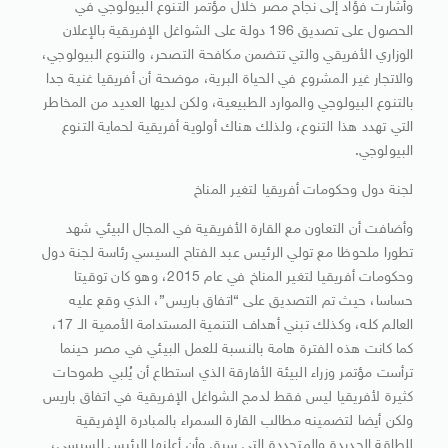
وأشارت فؤاد إلى نجاح مصر خلال مؤتمر التنوع البيولوجي في
الحصول على تصديق 196 دولة على الشواغل الإفريقية بالإعلان
الوزاري الأفريقي والتي تتضمن مكافحة التصحر، والتنوع البيولوجي،
والاتجار غير المشروع في الحياة البرية، موضحة أن أفريقيا غنية جدا
بالتنوع البيولوجي والموارد الطبيعية، ولكن لديها العديد من المخاطر
التي تهدد هذا التنوع، ولذلك هناك أولوية أفريقية لحماية التنوع
البيولوجي.
لجنة دول وحكومات أفريقيا لتغير المناخ
وأضافت أن التعاون مع القارة الأفريقية في المجال البيئي شهد
تطورا ملحوظا مع تولي الرئيس عبد الفتاح السيسي رئاسة لجنة دول
وحكومات أفريقيا لتغير المناخ في عام 2015، وهو كان توقيتا
حساسا، حيث تم التصديق على “اتفاق باريس”، الذي وقع عليه
العالم كله، وكذلك تبني أهداف التنمية المستدامة الأممية الـ 17،
كما كانت هذه الفترة هامة بالنسبة للعمل البيئي في مصر حينما
ترأست مؤتمر وزراء البيئة الأفارقة الذي استطاع أن يُلبي طموحات
كثيرة لأفريقيا ليس فقط لدمج الشواغل الإفريقية في اتفاق باريس
ولكن أيضا لتضمينه مطالب القارة السمراء بالمبادرة الإفريقية
للطاقة الجديدة والمتجددة التي سبق وأن أعلنها الرئيس السيسي،