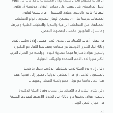
أن هناك مشروع قانون جديدا لإدارة المخلفات يوجد حاليا فى وزارة
العدل لمراجعته، قبل عرضه على مجلس الوزراء، موضحة أن قانون
النظافة خاص بالرسوم وطرق التحصيل، أما بالنسبة لقانون
المخلفات حرصنا على أن يتضمن الإطار التشريعي أنواع المخلفات
المختلفة، مثل المخلفات الزراعية والبلدية والنفايات الطبية وغيرها.
وقالت إن القانونين مكملان لبعضهما البعض.
من جهته، أعرب الأستاذ علي حسن رئيس مجلس إدارة ورئيس تحرير
وكالة أنباء الشرق الأوسط عن سعادته بعقد هذا اللقاء مع الدكتورة
ياسمين فؤاد باعتبارها قيمة مصرية كبيرة، وواحدة من الخبراء العرب
الأكثر تميزا لدى الأمم المتحدة والهيئات الدولية.
وقال إن وزيرة البيئة تتميز بنشاطها الدؤوب سواء ما يتعلق
بالمستوى الداخلي أو في المحافل الدولية، مشيرا إلى أهمية عقد
هذا اللقاء خاصة مع تولي مصر رئاسة الاتحاد الإفريقي.
وفي ختام اللقاء، كرم الأستاذ علي حسن، وزيرة البيئة الدكتورة
ياسمين فؤاد، بمنحها درع وكالة أنباء الشرق الأوسط لجهودها الحثيثة
في مجال العمل البيئي.
أ ش أ