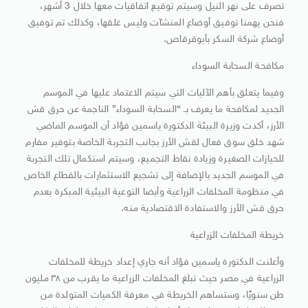
تصرف على نهر النيل وسيتم توقيع اتفاقيات معها خلال 3 أشهر،
فنحن يهمنا توفيق أوضاع المنشآت وليس غلقها، وكذلك تم توفيق
أوضاع شركة السكر بأبوقرقاص.
مكافحة السحابة السوداء
وفيما يتعلق بأهم اﻵليات التي سيتم الاعتماد عليها في الموسم
الجديد لمكافحة ما يعرف بـ “السحابة السوداء” الناجمة عن حرق قش
الأرز، أكدت وزيرة البيئة الدكتورة ياسمين فؤاد أن الموسم الماضي
شهد خلق سوق فعال لقش الأرز بجانب التجربة الخاصة بتوفير مفارم
للحيازات الصغيرة وزيادة نقاط التجميع، وسيتم استكمال تلك التجربة
في الموسم الجديد بالإضافة إلى تشجيع الاستثمارات بالقطاع الخاص
في منظومة المخلفات الزراعية وأيضا التوعية البيئية المبكرة بعدم
حرق قش الأرز والاستفادة الاقتصادية منه.
خريطة المخلفات الزراعية
وأعلنت الدكتورة ياسمين فؤاد أنه جاري إعداد خريطة للمخلفات
الزراعية في مصر حيث تبلغ المخلفات الزراعية ما يقرب من ٣٨ مليون
طن سنويًا، وستساهم الخريطة في معرفة الكميات المتولدة من