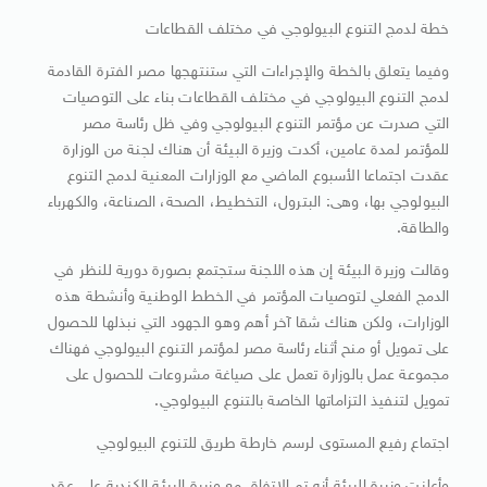
خطة لدمج التنوع البيولوجي في مختلف القطاعات
وفيما يتعلق بالخطة والإجراءات التي ستنتهجها مصر الفترة القادمة
لدمج التنوع البيولوجي في مختلف القطاعات بناء على التوصيات
التي صدرت عن مؤتمر التنوع البيولوجي وفي ظل رئاسة مصر
للمؤتمر لمدة عامين، أكدت وزيرة البيئة أن هناك لجنة من الوزارة
عقدت اجتماعا الأسبوع الماضي مع الوزارات المعنية لدمج التنوع
البيولوجي بها، وهى: البترول، التخطيط، الصحة، الصناعة، والكهرباء
والطاقة.
وقالت وزيرة البيئة إن هذه اللجنة ستجتمع بصورة دورية للنظر في
الدمج الفعلي لتوصيات المؤتمر في الخطط الوطنية وأنشطة هذه
الوزارات، ولكن هناك شقا آخر أهم وهو الجهود التي نبذلها للحصول
على تمويل أو منح أثناء رئاسة مصر لمؤتمر التنوع البيولوجي فهناك
مجموعة عمل بالوزارة تعمل على صياغة مشروعات للحصول على
تمويل لتنفيذ التزاماتها الخاصة بالتنوع البيولوجي.
اجتماع رفيع المستوى لرسم خارطة طريق للتنوع البيولوجي