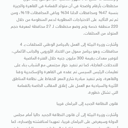
مخططات بأرقام واضحة في أن متولد القمامة في القاهرة والجيزة
بنسبة 47% ومحافظات الدلتا 34% وباقي المحافظات 19%، ومن
ثم تم التأكيد على الاحتياجات المطلوبة لدعم المنظومة من خلال
220 منطقة خدمة وتم وضع مخططات لـ 27 محافظة لمعرفة حجم
المتولد من المخلفات.
وأشارت وزيرة البيئة إلى العمل بالبرنامج الوطني للمخلفات بـ 4
محافظات، وهو برنامج ممول من الاتحاد الأوروبي والجانب الألماني،
لتوفير معدات بقيمة 300 مليون جنيه خلال الفترة الماضية
للتدخلات العاجلة، كما تم تنفيذ حوار مجتمعي مع الشباب بناء على
تعليمات الرئيس السيسي تم عقده في القاهرة والإسكندرية وقنا
والقاهرة، وتم تنفيذ مبادرة شارع المعز للحفاظ على نظافة المناطق
الأثرية والسياحية مع العمل على إغلاق المقالب الخاصة بالقمامة
التي تشكل خطورة.
قانون النظافة الجديد إلى البرلمان قريبا
وأشارت وزيرة البيئة إلى أن قانون النظافة الجديد حاليا أمام مجلس
الدولة وسيعرض على البرلمان قريبا، تمهيدا لمناقشته وإصداره، كما