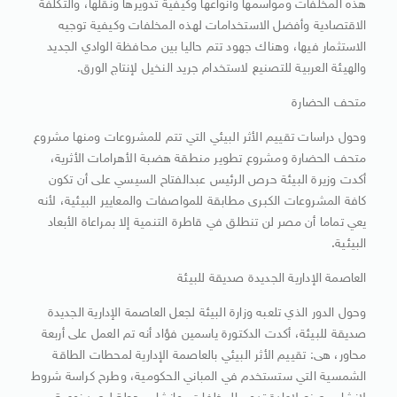
هذه المخلفات ومواسمها وأنواعها وكيفية تدويرها ونقلها، والتكلفة
الاقتصادية وأفضل الاستخدامات لهذه المخلفات وكيفية توجيه
الاستثمار فيها، وهناك جهود تتم حاليا بين محافظة الوادي الجديد
والهيئة العربية للتصنيع لاستخدام جريد النخيل لإنتاج الورق.
متحف الحضارة
وحول دراسات تقييم الأثر البيئي التي تتم للمشروعات ومنها مشروع
متحف الحضارة ومشروع تطوير منطقة هضبة الأهرامات الأثرية،
أكدت وزيرة البيئة حرص الرئيس عبدالفتاح السيسي على أن تكون
كافة المشروعات الكبرى مطابقة للمواصفات والمعايير البيئية، لأنه
يعي تماما أن مصر لن تنطلق في قاطرة التنمية إلا بمراعاة الأبعاد
البيئية.
العاصمة الإدارية الجديدة صديقة للبيئة
وحول الدور الذي تلعبه وزارة البيئة لجعل العاصمة الإدارية الجديدة
صديقة للبيئة، أكدت الدكتورة ياسمين فؤاد أنه تم العمل على أربعة
محاور، هى: تقييم الأثر البيئي بالعاصمة الإدارية لمحطات الطاقة
الشمسية التي ستستخدم في المباني الحكومية، وطرح كراسة شروط