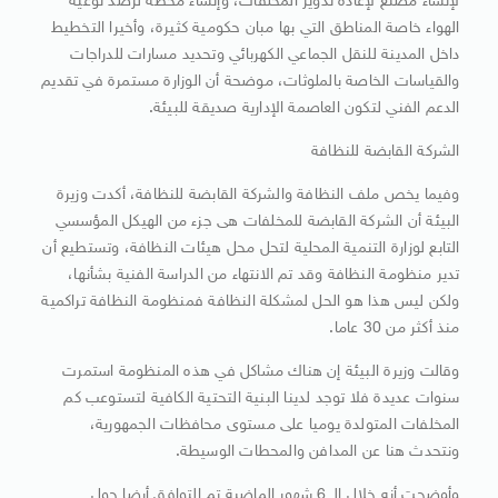
لإنشاء مصنع لإعادة تدوير المخلفات، وإنشاء محطة لرصد نوعية
الهواء خاصة المناطق التي بها مبان حكومية كثيرة، وأخيرا التخطيط
داخل المدينة للنقل الجماعي الكهربائي وتحديد مسارات للدراجات
والقياسات الخاصة بالملوثات، موضحة أن الوزارة مستمرة في تقديم
الدعم الفني لتكون العاصمة الإدارية صديقة للبيئة.
الشركة القابضة للنظافة
وفيما يخص ملف النظافة والشركة القابضة للنظافة، أكدت وزيرة
البيئة أن الشركة القابضة للمخلفات هى جزء من الهيكل المؤسسي
التابع لوزارة التنمية المحلية لتحل محل هيئات النظافة، وتستطيع أن
تدير منظومة النظافة وقد تم الانتهاء من الدراسة الفنية بشأنها،
ولكن ليس هذا هو الحل لمشكلة النظافة فمنظومة النظافة تراكمية
منذ أكثر من 30 عاما.
وقالت وزيرة البيئة إن هناك مشاكل في هذه المنظومة استمرت
سنوات عديدة فلا توجد لدينا البنية التحتية الكافية لتستوعب كم
المخلفات المتولدة يوميا على مستوى محافظات الجمهورية،
ونتحدث هنا عن المدافن والمحطات الوسيطة.
وأوضحت أنه خلال الـ 6 شهور الماضية تم التوافق أيضا حول