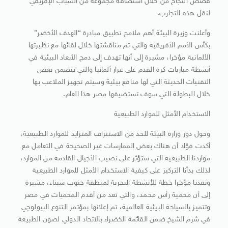
قصص النجاح من خلال استضافة مجموعة من الشباب الإفريقي
لنقل هذه التجارب.
وأعلنت وزيرة البيئة أهم ملامح تطبيق مبادرة “الهدف الأخضر”
بكأس الأمم الأفريقية والتي تم مناقشتها خلال لقائها مع نظيرتها
الألمانية مؤخرا، مشيرة إلى أنها تهدف إلى دمج الأبعاد البيئية في
أنشطة مباريات كرة القدم على غرار ألمانيا والتي تتضمن بعض
التقنيات الحديثة التي لها منافع بيئية وسيتم تجهيز الملاعب بها
خلال البطولة التي سوف تستضيفها مصر هذا العام.
الاستخدام الأمثل للموارد الطبيعية
وحول دور وزارة البيئة للحد من الاستنزاف المتزايد للموارد الطبيعية،
أكدت فؤاد أن هناك بعض الممارسات غير الصحيحة في التعامل مع
مواردنا الطبيعية التي ستؤثر على نصيب الأجيال القادمة من الموارد،
لذلك بدأنا التركيز على كيفية الاستخدام الأمثل للموارد الطبيعية
ونفذنا مؤخرا خطة للأنشطة البحرية لمنطقة جنوب سيناء، مشيرة
إلى أن محمية رأس محمد، والتي تعد من أقدم المحميات في مصر
وتتميز بالسياحة البيئية العالمية، تم إعلانها بمؤتمر التنوع البيولوجي
في شرم الشيخ ضمن القائمة الخضراء بالاتحاد الدولي لصون الطبيعة