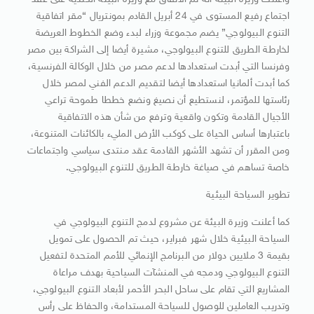
وأعلنت وزيرة البيئة أنه تم الاتفاق مع وزيرة البيئة الكندية على عقد
اجتماع رفيع المستوى في 24 أبريل القادم بمونتريال “مقر اتفاقية
التنوع البيولوجي” يضم مجموعة وزراء لبدء وضع الخطوط العريضة
لخارطة الطريق للتنوع البيولوجي، مشيرة أيضا إلى الشراكة بين مصر
وفرنسا التي أبدت استعدادها لدعم مصر من خلال الوكالة الفرنسية،
كما أبدت ألمانيا استعدادها أيضا لتقديم الدعم الفني لمصر خلال
رئاستها للمؤتمر، لنستطيع أن نصيغ ونضع خططا طموحة تراعي
الأجيال القادمة وتكون واقعية وترفع من شأن هذه الاتفاقية
باعتبارها أساس الحياة على كوكب الأرض المليء بالكائنات المتنوعة،
ومن المقرر أن تشهد الأشهر القادمة عقد منتدى سياسي واجتماعات
خاصة تساهم في صياغة خارطة الطريق للتنوع البيولوجي.
تطوير السياحة البيئية
كما أعلنت وزيرة البيئة عن مشروع لدمج التنوع البيولوجي في
السياحة البيئية خلال شهر فبراير، حيث تم الحصول على تمويل
بقيمة 3 ملايين دولار من البرنامج الإنمائي للأمم المتحدة لتفعيل
التنوع البيولوجي ودمجه في المنشآت السياحية بهدف مراعاة
المشاريع التي تقام على ساحل البحر الأحمر لأبعاد التنوع البيولوجي،
وتدريب العاملين للوصول للسياحة المستدامة، والحفاظ على رأس