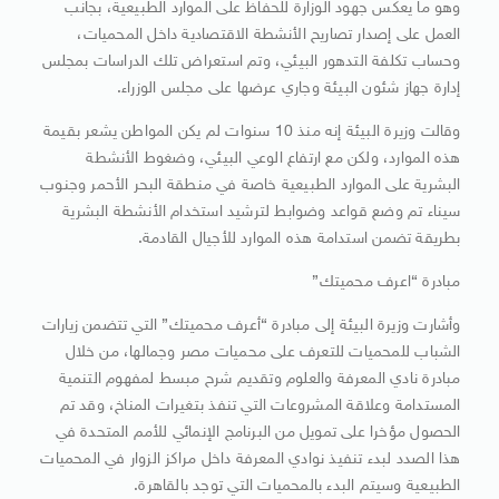
وهو ما يعكس جهود الوزارة للحفاظ على الموارد الطبيعية، بجانب
العمل على إصدار تصاريح الأنشطة الاقتصادية داخل المحميات،
وحساب تكلفة التدهور البيئي، وتم استعراض تلك الدراسات بمجلس
إدارة جهاز شئون البيئة وجاري عرضها على مجلس الوزراء.
وقالت وزيرة البيئة إنه منذ 10 سنوات لم يكن المواطن يشعر بقيمة
هذه الموارد، ولكن مع ارتفاع الوعي البيئي، وضغوط الأنشطة
البشرية على الموارد الطبيعية خاصة في منطقة البحر الأحمر وجنوب
سيناء تم وضع قواعد وضوابط لترشيد استخدام الأنشطة البشرية
بطريقة تضمن استدامة هذه الموارد للأجيال القادمة.
مبادرة “اعرف محميتك”
وأشارت وزيرة البيئة إلى مبادرة “أعرف محميتك” التي تتضمن زيارات
الشباب للمحميات للتعرف على محميات مصر وجمالها، من خلال
مبادرة نادي المعرفة والعلوم وتقديم شرح مبسط لمفهوم التنمية
المستدامة وعلاقة المشروعات التي تنفذ بتغيرات المناخ، وقد تم
الحصول مؤخرا على تمويل من البرنامج الإنمائي للأمم المتحدة في
هذا الصدد لبدء تنفيذ نوادي المعرفة داخل مراكز الزوار في المحميات
الطبيعية وسيتم البدء بالمحميات التي توجد بالقاهرة.