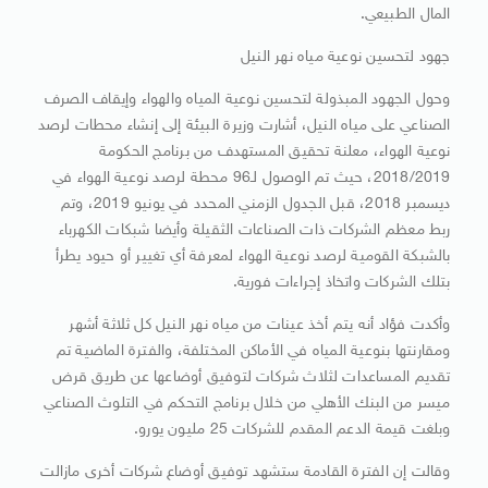
المال الطبيعي.
جهود لتحسين نوعية مياه نهر النيل
وحول الجهود المبذولة لتحسين نوعية المياه والهواء وإيقاف الصرف
الصناعي على مياه النيل، أشارت وزيرة البيئة إلى إنشاء محطات لرصد
نوعية الهواء، معلنة تحقيق المستهدف من برنامج الحكومة
2018/2019، حيث تم الوصول لـ96 محطة لرصد نوعية الهواء في
ديسمبر 2018، قبل الجدول الزمني المحدد في يونيو 2019، وتم
ربط معظم الشركات ذات الصناعات الثقيلة وأيضا شبكات الكهرباء
بالشبكة القومية لرصد نوعية الهواء لمعرفة أي تغيير أو حيود يطرأ
بتلك الشركات واتخاذ إجراءات فورية.
وأكدت فؤاد أنه يتم أخذ عينات من مياه نهر النيل كل ثلاثة أشهر
ومقارنتها بنوعية المياه في الأماكن المختلفة، والفترة الماضية تم
تقديم المساعدات لثلاث شركات لتوفيق أوضاعها عن طريق قرض
ميسر من البنك الأهلي من خلال برنامج التحكم في التلوث الصناعي
وبلغت قيمة الدعم المقدم للشركات 25 مليون يورو.
وقالت إن الفترة القادمة ستشهد توفيق أوضاع شركات أخرى مازالت