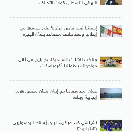
النهائى لانسحاب قوات التحالف
إسبانيا تعيد فرض الرقابة على حدودها مع
إيطاليا وسط خلاف متصاعد بشأن الهجرة
منتخب ناشئات السلة يكتسح بنين فى ثانى
مواجهاته ببطولة الأفروباسكت
عمان: مفاوضاتنا مع إيران بشأن مضيق هرمز
إيجابية وبناءة
تشيلسي ضد ميلان.. البلوز يُسقط الروسونيري
بثلاثية وديًا