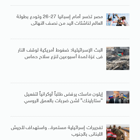
مصر تخسر أمام إسبانيا 27-26 وتودع بطولة
العالم لناشئات اليد من نصف النهائى
البث الإسرائيلية: ضغوط أمريكية لوقف النار
فى غزة لمدة أسبوعين لنزع سلاح حماس
إيلون ماسك يرفض طلباً أوكرانياً لتفعيل
“ستارلينك” لشن ضربات بالعمق الروسي
تفجيرات إسرائيلية مستمرة.. واستهداف للجيش
اللبنانى بالجنوب