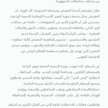
من مختلف محافظات الجمهورية .
خلال تفقدهم أجنحة المعرض ومنتجاته المتنوعة، أكد الوزراء، أن
المعرض يمثل منصة حيوية لتعزيز الأجندة الوطنية للتنمية الزراعية،
مشددين على أن التنوع الكبير في المعروضات – خاصة في مجالات
الري الذكي، والطاقة المتجددة، وتطوير سلالات التمور والنباتات
العطرية – يعكس التزام الدولة بتبني التقنيات الحديثة لدعم
المزارعين والمستثمرين ، مشيرين إلىأهمية المعرض كآلية متطورة
وفعّالة لزيادة نمو سوق المكونات الغذائية والحبوب، وتوفير فرص
التصدير التي تهدف إلى تعظيم مساهمة القطاع الزراعي في
الاقتصاد القومي.
في السياق ذاته شهدت وزيرة التنمية المحلية ووزير الزراعة
واستصلاح الأراضي، ومحافظ الوادي الجديد، ونائب المحافظ ،
احتفالية “أرض الخير”، التي أُقيمت فعالياتها بقاعة المشير طنطاوي
بمجمع المصالح الحكومية للخدمات الذكية بمدينة الخارجة،
مشاركةالسادة المحافظين ونواب المحافظين والسفراء ورؤساء
الهيئات العامة، إلى جانب القيادات التنفيذية والشعبية بالمحافظة.
وانطلقت فعاليات الاحتفالية بتلاوة آياتٍ من القرآن الكريم ثم السلام