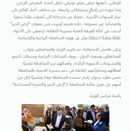
الوطني، أعقبها عرض فيلمٍ توثيقي تناول أصداء المعرض الزراعي
وما شهده من إقبالٍ ومشاركاتٍ واسعة، من مختلف أنحاء العالم على
مدار السنوات الأخيرة ، فضلا عن مخرجاته التى أضفت عائدا تنمويا
واقتصاديا غير مسبوقا ، تلاه تقديم أوبريت فني بعنوان “أرض الخير”
أبدعت في أدائه الفرقة الفنية بمديرية الثقافة، ليضفي على الأجواء
طابعًا وطنيًا احتفاليًا يعبّر عن هوية المحافظة الزراعية والإنسانية.
وعلى هامش الاحتفالية، تم تكريم الوزراء والمحافظين ونواب
المحافظين وسفراء الدول ، ورواد الصناعات الزراعية ومحطات التمور
والمشروعات التنموية الرائدة، واهدائهم درع المحافظة تقديرًا
لعطائهم ومشاركتهم الفاعلة في دعم مسيرة التنمية بالمحافظة
ضمن تقليد سنوي راسخ تجسده المحافظة وفاءً وتقديرًا لكل من
أسهم في تعزيز مكانة المحافظة كـ”أرض للخير والتنمية المستدامة”.
رئاسة مجلس الوزراء