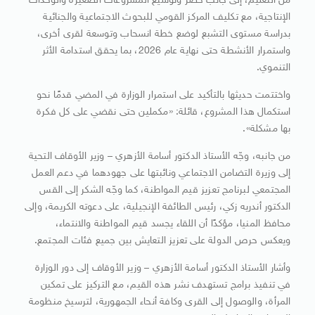
من التعليم، إلى جانب حصر وتوسيع المشروعات الصغيرة والوحدات
الإنتاجية، مع تكليف المركز القومي للبحوث الاجتماعية والجنائية
بدراسة مستوى التشبع لوضع خطة انسحاب وتوسعة لقرى أخرى،
واستمرار الأنشطة حتى نهاية عام 2026، بما يحقق استدامة الأثر
التنموي.
واختتمت حديثها بالتأكيد على استمرار الوزارة في المضي قدمًا نحو
استكمال هذا المشروع، قائلة: «مكملين حتى نقضي على كل فكرة
بها مشكلة».
من جانبه، وجّه الأستاذ الدكتور أسامة الأزهري – وزير الأوقاف التحية
إلى وزيرة التضامن الاجتماعي ونائبتها على جهودهما في دعم العمل
المجتمعي لبرنامج تعزيز قيم المواطنة، كما وجّه الشكر إلى القس
الدكتور أندريه زكي، رئيس الطائفة الإنجيلية، على دعوته الكريمة، وإلى
محافظ المنيا، مؤكدًا أن اللقاء يجسد قيم المواطنة والانتماء،
ويعكس حرص الدولة على تعزيز التعايش بين جميع فئات المجتمع.
وأشار الأستاذ الدكتور أسامة الأزهري – وزير الأوقاف إلى دور الوزارة
في تنفيذ برامج تستهدف نشر هذه القيم، مع التركيز على تمكين
المرأة، والوصول إلى القرى وكافة أنحاء الجمهورية، لترسيخ منظومة