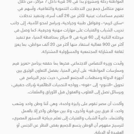
المواطنة رحلة ومشروع بدأ في 36 قرية داخل 7 مراكز، من خلال
منهج متكامل جمع بين التدخلات التنموية والثقافية، وأسهم في
تقديم مساعدات عينية لأكثر من 26 ألف أسرة، وتنفيذ تدخلات
«سكن كريم»، وقوافل طبية وجراحية، وبرامج لمحو الأمية، إلى جانب
تدريب الشباب والفتيات على مهارات مهنية وحرفية. كما وصل في
مرحلته الثانية إلى 60 قرية في 9 مراكز بمحافظة المنيا، مع تنفيذ
أكثر من 900 فعالية استفاد منها أكثر من 20 ألف مواطن، بما يعزز
ثقافة المشاركة المجتمعية والمسؤولية المشتركة.
وأبدت وزيرة التضامن الاجتماعي فخرها بما حققه برنامج «تعزيز قيم
وممارسات المواطنة» على أرض المنيا، بفضل التعاون الوثيق بين
أجهزة الدولة ومنظمات المجتمع المدني؛ حيث نجح البرنامج في
تحويل «التنوع» إلى «قوة»، وواجه التحديات الطائفية بإدراك حقيقي،
وبرسائل تصل إلى القلوب والعقول قبل الأوراق والملفات.
وأكدت أن مصر تقوم على ركيزة واحدة، وهي أننا وطن واحد وشعب
واحد، لا فرق بين قرية وأخرى، ولا بين مواطن وآخر إلا بالعمل
والانتماء، داعيةً الشباب والفتيات إلى تعلم ديباجة الدستور المصري،
لترسيخ مفهوم أن الوطن يتسع للجميع بغض النظر عن الجنس أو
العقيدة أو الديانة.