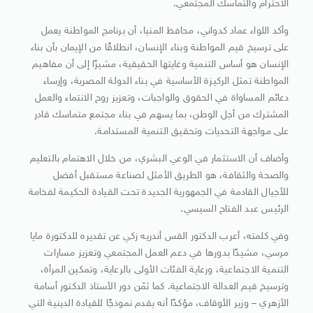
الاحترام والتماسك المجتمعي.
وأكد اللواء عماد كدواني، محافظ المنيا، أن برنامج المواطنة يعمل
على ترسيخ قيم المواطنة وبناء الإنسان، انطلاقًا من الإيمان بأن بناء
الإنسان هو أساس التنمية وغايتها الحقيقية، مشيرًا إلى أن مفاهيم
المواطنة تمثل الركيزة الأساسية في بناء الدولة المصرية، وإرساء
دعائم المساواة في الحقوق والواجبات، وتعزيز روح الانتماء والعمل
المشترك من أجل الوطن، بما يسهم في بناء مجتمع متماسك قادر
على مواجهة التحديات وتحقيق التنمية المستدامة.
وأضاف أن الاستثمار في الوعي البشري، من خلال الاهتمام بالتعليم
والصحة والثقافة، هو الطريق الأمثل لصناعة مستقبل أفضل
للأجيال القادمة في الجمهورية الجديدة تحت القيادة الحكيمة لفخامة
الرئيس عبد الفتاح السيسي.
وفي كلمته، أعرب الدكتور القس أندريه زكي عن تقديره للدكتورة مايا
مرسي، مشيدًا بدورها في دعم العمل المجتمعي وتعزيز مسارات
التنمية الاجتماعية، ورعاية الفئات الأولى بالرعاية، وتمكين المرأة،
وترسيخ قيم العدالة الاجتماعية. كما ثمّن دور الأستاذ الدكتور أسامة
الأزهري – وزير الأوقاف، مؤكدًا أنه يقدم نموذجًا للقيادة الدينية التي