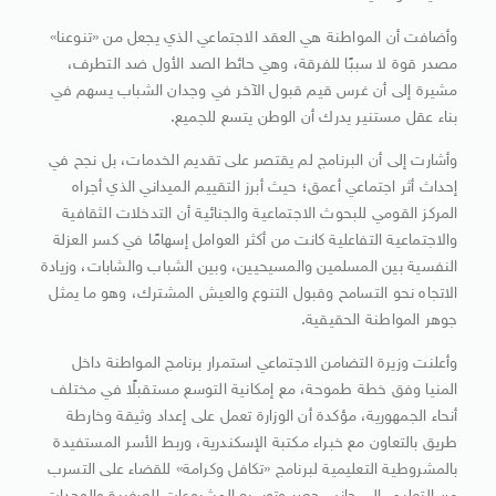
وأضافت أن المواطنة هي العقد الاجتماعي الذي يجعل من «تنوعنا»
مصدر قوة لا سببًا للفرقة، وهي حائط الصد الأول ضد التطرف،
مشيرة إلى أن غرس قيم قبول الآخر في وجدان الشباب يسهم في
بناء عقل مستنير يدرك أن الوطن يتسع للجميع.
وأشارت إلى أن البرنامج لم يقتصر على تقديم الخدمات، بل نجح في
إحداث أثر اجتماعي أعمق؛ حيث أبرز التقييم الميداني الذي أجراه
المركز القومي للبحوث الاجتماعية والجنائية أن التدخلات الثقافية
والاجتماعية التفاعلية كانت من أكثر العوامل إسهامًا في كسر العزلة
النفسية بين المسلمين والمسيحيين، وبين الشباب والشابات، وزيادة
الاتجاه نحو التسامح وقبول التنوع والعيش المشترك، وهو ما يمثل
جوهر المواطنة الحقيقية.
وأعلنت وزيرة التضامن الاجتماعي استمرار برنامج المواطنة داخل
المنيا وفق خطة طموحة، مع إمكانية التوسع مستقبلًا في مختلف
أنحاء الجمهورية، مؤكدة أن الوزارة تعمل على إعداد وثيقة وخارطة
طريق بالتعاون مع خبراء مكتبة الإسكندرية، وربط الأسر المستفيدة
بالمشروطية التعليمية لبرنامج «تكافل وكرامة» للقضاء على التسرب