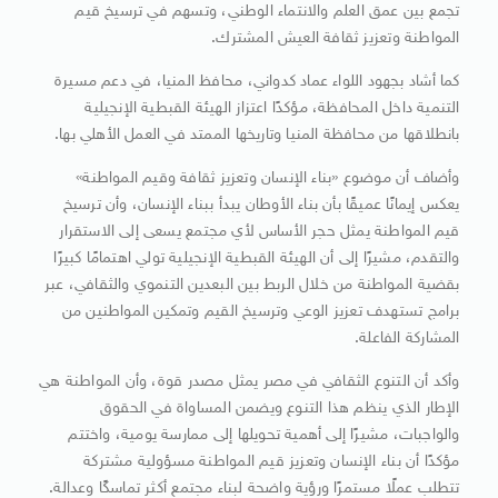
تجمع بين عمق العلم والانتماء الوطني، وتسهم في ترسيخ قيم
المواطنة وتعزيز ثقافة العيش المشترك.
كما أشاد بجهود اللواء عماد كدواني، محافظ المنيا، في دعم مسيرة
التنمية داخل المحافظة، مؤكدًا اعتزاز الهيئة القبطية الإنجيلية
بانطلاقها من محافظة المنيا وتاريخها الممتد في العمل الأهلي بها.
وأضاف أن موضوع «بناء الإنسان وتعزيز ثقافة وقيم المواطنة»
يعكس إيمانًا عميقًا بأن بناء الأوطان يبدأ ببناء الإنسان، وأن ترسيخ
قيم المواطنة يمثل حجر الأساس لأي مجتمع يسعى إلى الاستقرار
والتقدم، مشيرًا إلى أن الهيئة القبطية الإنجيلية تولي اهتمامًا كبيرًا
بقضية المواطنة من خلال الربط بين البعدين التنموي والثقافي، عبر
برامج تستهدف تعزيز الوعي وترسيخ القيم وتمكين المواطنين من
المشاركة الفاعلة.
وأكد أن التنوع الثقافي في مصر يمثل مصدر قوة، وأن المواطنة هي
الإطار الذي ينظم هذا التنوع ويضمن المساواة في الحقوق
والواجبات، مشيرًا إلى أهمية تحويلها إلى ممارسة يومية، واختتم
مؤكدًا أن بناء الإنسان وتعزيز قيم المواطنة مسؤولية مشتركة
تتطلب عملًا مستمرًا ورؤية واضحة لبناء مجتمع أكثر تماسكًا وعدالة.