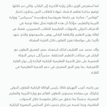
كما استعرض الوزير نتائج زيارته الأخيرة إلى اليابان، والتي تم خلالها
توقيع مذكرة تفاهم لاعتماد شهادة للطلاب الذين يجتازون اختبار
“توفاس”، صادرة عن جامعة هيروشيما ومؤسسة “سبريكس” ووزارة
التربية والتعليم، مؤكدًا أن هذه الخطوة تمثل نقلة نوعية في
الاعتراف الدولي بالمهارات التعليمية للطلاب المصريين، فضلا عن
لقائه بوزير التعليم والثقافة الياباني يوهى ماتسوموتو والذي شهد
تأكيدا على مواصلة تعزيز التعاون خلال الفترة المقبلة.
وأكد محمد عبد اللطيف كذلك استعداد مصر لتعميق التعاون مع
اليابان في مجالات التعليم المختلفة، مشيراً إلى حرص الدولة
المصرية على نقل التجربة التعليمية اليابانية الرائدة إلى دول القارة
الأفريقية، بما يعزز الدور المصري في دعم التنمية التعليمية في
القارة.
من جانبه، أعرب أكيهيكو تاناكا، رئيس الوكالة اليابانية للتعاون الدولي
(جايكا)، عن سعادته بمستوى التعاون القائم مع وزارة التربية والتعليم
المصرية، مشيدًا بما تحقق من نتائج ملموسة خلال السنوات
الماضية، وبما لمسه من نجاح متميز داخل المدارس المصرية اليابانية