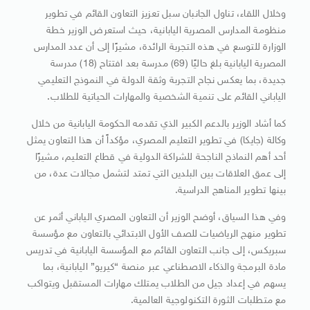
وخلال اللقاء، تناول الجانبان سبل تعزيز التعاون القائم في تطوير
منظومة المدارس المصرية اليابانية، حيث استعرض الوزير خطة
الوزارة للتوسع في هذه التجربة الرائدة، مشيرًا إلى أن عدد المدارس
المصرية اليابانية بلغ حاليًا (69) مدرسة بعد افتتاح (18) مدرسة
جديدة، بما يعكس نجاح التجربة وثقة الدولة في النموذج التعليمي
الياباني القائم على تنمية الشخصية والمهارات الحياتية للطلاب.
كما أشاد الوزير بالدعم الكبير الذي تقدمه الحكومة اليابانية من خلال
وكالة (جايكا) في تطوير التعليم المصري، مؤكداً أن هذا التعاون يمثل
أحد أهم النماذج الناجحة للشراكة الدولية في قطاع التعليم، مشيرًا
إلى عمق العلاقات بين البلدين التي تمتد لتشمل مجالات عدة، من
بينها تطوير المناهج الدراسية.
وفي هذا السياق، أوضح الوزير أن التعاون المصري الياباني أثمر عن
تطوير منهج الرياضيات للصف الأول الابتدائي بالتعاون مع مؤسسة
سبريكس، إلى جانب التعاون القائم مع المؤسسة اليابانية في تدريس
مادة البرمجة والذكاء الاصطناعي عبر منصة “كيريو” اليابانية، بما
يسهم في إعداد جيل من الطلاب يمتلك مهارات المستقبل ويتواكب
مع متطلبات الثورة التكنولوجية العالمية.