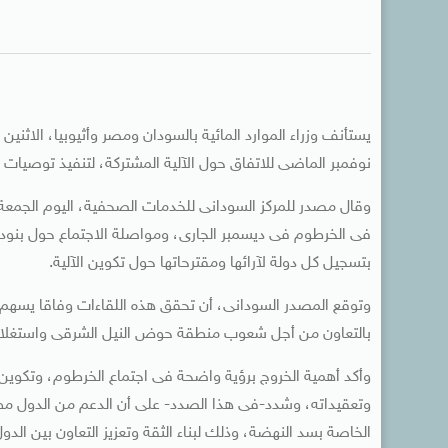
يستأنف وزراء الموارد المائية بالسودان ومصر وأثيوبيا، الاثن
نوفمبر الماضى للاتفاق حول الآلية المشتركة، لتنفيذ توصيات لج
وقال مصدر للمركز السودانى للخدمات الصحفية، اليوم الجمعة، 
فى الخرطوم فى ديسمبر الجارى، ومواصلة الاجتماع حول بنود ال
بتسجيل كل دولة لآرائها ومقترحاتها حول تكوين الآلية.
وتوقع المصدر السودانى، أن تحقق هذه اللقاءات وفاقا يسهم فى
بالتعاون من أجل شعوب منطقة حوض النيل الشرقى واستغلال ا
وأكد أهمية الخروج برؤية واضحة فى اجتماع الخرطوم، وتكوين آ
وتعقيداته، وشدد-فى هذا الصدد- على أن الدعم من الدول مطل
الخاصة بسد النهضة، وذلك لبناء الثقة وتعزيز التعاون بين الدول