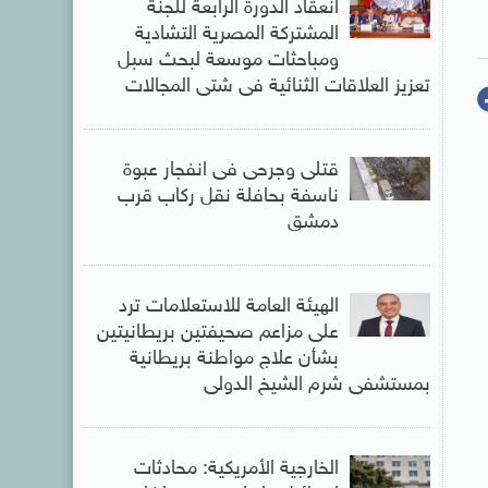
انعقاد الدورة الرابعة للجنة
المشتركة المصرية التشادية
ومباحثات موسعة لبحث سبل
تعزيز العلاقات الثنائية فى شتى المجالات
قتلى وجرحى فى انفجار عبوة
ناسفة بحافلة نقل ركاب قرب
دمشق
الهيئة العامة للاستعلامات ترد
على مزاعم صحيفتين بريطانيتين
بشأن علاج مواطنة بريطانية
بمستشفى شرم الشيخ الدولى
الخارجية الأمريكية: محادثات