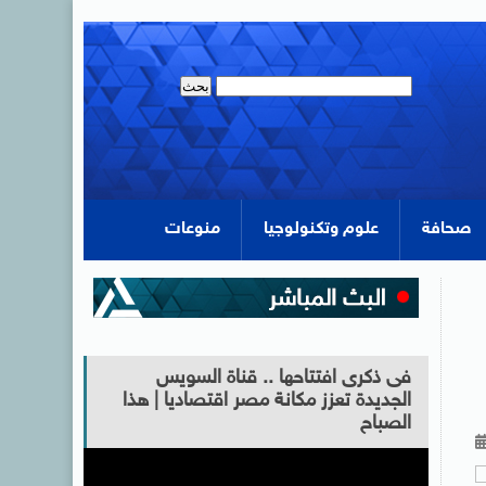
صحافة
علوم وتكنولوجيا
منوعات
فى ذكرى افتتاحها .. قناة السويس
الجديدة تعزز مكانة مصر اقتصاديا | هذا
الصباح