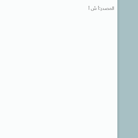
المصدر:أ ش أ