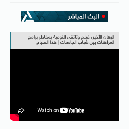
الرهان الأخير، فيلم وثائقى للتوعية بمخاطر برامج
المراهنات بين شباب الجامعات | هذا الصباح