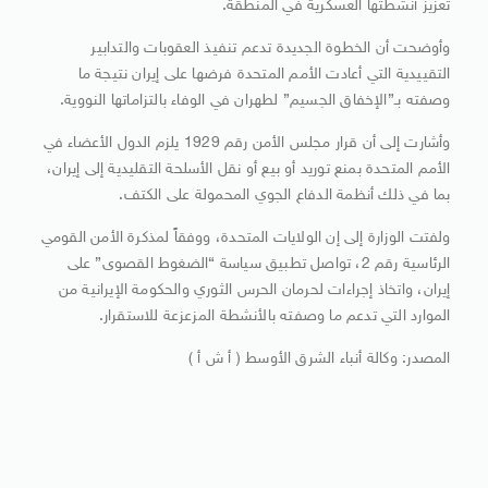
تعزيز أنشطتها العسكرية في المنطقة.
وأوضحت أن الخطوة الجديدة تدعم تنفيذ العقوبات والتدابير
التقييدية التي أعادت الأمم المتحدة فرضها على إيران نتيجة ما
وصفته بـ”الإخفاق الجسيم” لطهران في الوفاء بالتزاماتها النووية.
وأشارت إلى أن قرار مجلس الأمن رقم 1929 يلزم الدول الأعضاء في
الأمم المتحدة بمنع توريد أو بيع أو نقل الأسلحة التقليدية إلى إيران،
بما في ذلك أنظمة الدفاع الجوي المحمولة على الكتف.
ولفتت الوزارة إلى إن الولايات المتحدة، ووفقاً لمذكرة الأمن القومي
الرئاسية رقم 2، تواصل تطبيق سياسة “الضغوط القصوى” على
إيران، واتخاذ إجراءات لحرمان الحرس الثوري والحكومة الإيرانية من
الموارد التي تدعم ما وصفته بالأنشطة المزعزعة للاستقرار.
المصدر: وكالة أنباء الشرق الأوسط ( أ ش أ )