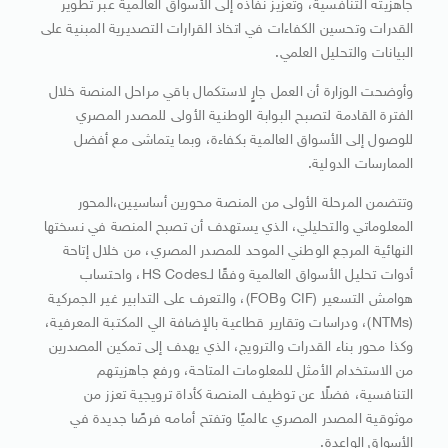
جاهزيته التنافسية، وتعزيز نفاذه إلى الأسواق العالمية عبر تطوير
القدرات وتحسين الكفاءات في اتخاذ القرارات التصديرية المبنية على
البيانات والتحليل العلمي.
وأوضحت الوزارة أن العمل جارٍ لاستكمال باقي مراحل المنصة خلال
الفترة القادمة لتصبح البوابة الوطنية الأولى للمصدر المصري
للوصول إلى الأسواق العالمية بكفاءة، وبما يتماشى مع أفضل
الممارسات الدولية.
وتتضمن المرحلة الأولى من المنصة محورين أساسيين،المحور
المعلوماتي والتحليلي، الذي يستهدف أن تصبح المنصة في نسختها
النهائية المرجع الوطني الموحد للمصدر المصري، من خلال إتاحة
أدوات تحليل الأسواق العالمية وفقًا لـHS Codes، واحتساب
هوامش التسعير (CIF وFOB)، والتعرف على التدابير غير الجمركية
(NTMs)، ودراسات وتقارير قطاعية بالإضافة الي المكتبة المعرفية،
وكذا محور بناء القدرات والترويج، الذي يهدف إلى تمكين المصدرين
من الاستخدام الأمثل للمعلومات المتاحة، ورفع جاهزيتهم
التنافسية، فضلًا عن توظيف المنصة كأداة ترويجية تعزز من
موثوقية المصدر المصري عالميًا وتفتح أمامه فرصًا جديدة في
الأسواق الواعدة.