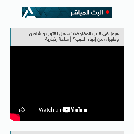
هرمز فى قلب المفاوضات.. هل تقترب واشنطن
وطهران من إنهاء الحرب؟ | ساعة إخبارية