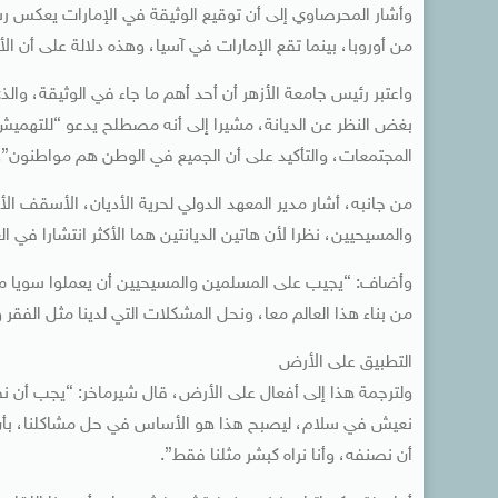
وأشار المحرصاوي‏ إلى أن توقيع الوثيقة في الإمارات ‏يعكس رسال
من أوروبا، ‏بينما تقع الإمارات في آسيا، ‏وهذه دلالة على أن ال
‏واعتبر رئيس جامعة الأزهر أن أحد أهم ما جاء في الوثيقة، ‏وا
‏بغض النظر عن الديانة، ‏مشيرا إلى أنه مصطلح يدعو “للتهميش”،
المجتمعات، والتأكيد على أن الجميع في الوطن هم مواطنون”.
‏‏من جانبه، أشار مدير المعهد الدولي لحرية الأديان، الأسقف 
والمسيحيين، ‏‏نظرا لأن هاتين الديانتين هما الأكثر انتشارا في 
‏وأضاف: “‏يجيب على المسلمين والمسيحيين أن يعملوا سويا من
من بناء هذا العالم معا،‏ ونحل المشكلات التي لدينا مثل الفقر
التطبيق على الأرض
‏ولترجمة هذا إلى أفعال على الأرض، قال شيرماخر: “‏يجب أن نف
نعيش في سلام، ليصبح هذا هو الأساس في حل مشاكلنا، بأن تنب
أن نصنفه، ‏وأنا نراه كبشر مثلنا فقط”.