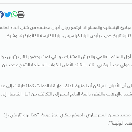
بادئ الإنسانية والمساواة، اجتمع رجال أديان مختلفة من شتى أنحاء العالم
ابة تاريخ جديد، بأيدي البابا فرنسيس، بابا الكنيسة الكاثوليكية، وشيخ
ن أجل السلام العالمي والعيش المشترك، ‏والتي تمت بحضور نائب رئيس دول
 وولي عهد أبوظبي، نائب القائد الأعلى للقوات المسلحة الشيخ محمد بن
لى أن الأديان “لم تكن أبدا مثيرة للعنف وإراقة الدماء”، كما تطرقت إلى عدد
شدد والإرهاب والفقر، ‏داعية العالم أجمع إلى ‏التكاتف من أجل التوصل إلى
، محمد حسين المحرصاوي، لموقع سكاي نيوز عربية: “‏هذا يوم تاريخي، إذ
ذه الوثيقة”.