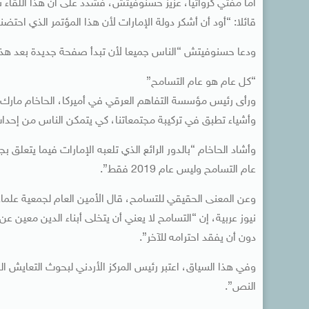
‏أما مفتي كرواتيا، عزيز حسنوفيتش، فشدد ‏على أن هذا اللقا
قائلا: “‏أود أن أشكر دولة الإمارات لأن هذا المؤتمر الذي احت
ودعا حسنوفيتش “‏الناس جميعا لأن تبدأ صفحة جديدة بعد هذا 
“كل عام هو عام التسامح”
ورأى ‏رئيس مؤسسة التفاهم العرقي في أميركا، الحاخام مارك شن
وأشياء تطبق في تركيبة مجتمعاتنا، كي يتمكن الناس من إحدا
وأشاد الحاخام “بالدور ‏الرائع الذي تلعبه الإمارات‏ فيما يتعل
عام التسامح وليس عام 2019 فقط”.
وعن المعنى الحقيقي للتسامح، قال ‏الأمين العام لجمعية علماء
نيوز عربية، إن “التسامح لا يعني ‏أن يتخلى أبناء الدين معين 
دون ‏أن يفقد احترامه للآخر”.
‏وفي هذا السياق، اعتبر ‏رئيس المركز الأردني لبحوث التعايش ا
النص”.