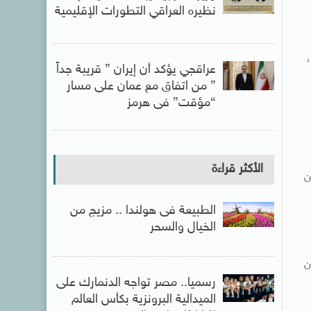
نظيره العراقي التطورات الإقليمية
عراقجي يؤكد أن إيران ” قريبة جداً
” من اتفاق مع عمان على مسار
“مؤقت” فى هرمز
الأكثر قراءة
ن
الطبيعة فى هولندا .. مزيج من
الخيال والسحر
ن
رسميا.. مصر تواجه الدنمارك على
الميدالية البرونزية بكأس العالم