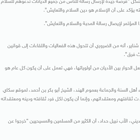
ء شكل “فرصة جيدة لإرسال رسالة للناس من جميع الديانات تدعوهم للسلام،
ضنته يؤكد على أن الإسلام هو دين السلام والتعايش”.
المؤتمر لإيصال رسالة المحبة والسلام والتعايش”.
اير، أنه ‏من الضروري أن تتحول هذه الفعاليات واللقاءات ‏إلى قوانين
ث فرق”.
ق بجعل الحوار بين الأديان من أولوياتها، فهي تعمل على أن يكون كل عام هو
 أهل السنة والجماعة بعموم الهند، ‏الشيخ أبو بكر بن أحمد، ‏لموقع سكاي
عن ت ثقافتهم ومعتقداتهم، وإنما أن يكون لكل فرد ثقافته ودينه ومعتقداته
لديني، ‏الأب نبيل حداد، ‏أن الكثير من المسلمين والمسيحيين “خرجوا عن