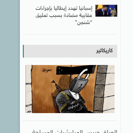
إسبانيا تهدد إيطاليا بإجراءات
عقابية مضادة بسبب تعليق
“شنجن”
كاريكاتير
العراق حبيس الميليشيات المسلحة