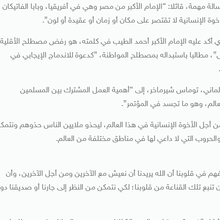
ة مهمة، قائلا: “‏الإمام الأكبر من مصر ‏وهي في أفريقيا، ‏وبابا الفاتيكان
أخوة الإنسانية لا تقتصر على مكان أو زمان أو عقيدة أو لون”.
لذي أكد عليه الإمام الأكبر أحمد الطيب في كلمته، ‏هو رفض مصطلح الأقلية،
 ‏مطالبا باستبداله بمصطلح المواطنة، ‏‏”كدعوة للاندماج ‏الإيجابي في
الألماني، توماس شيرماخر، ‏إلى “أهمية العمل المشترك بين المسلمين
العالم، وهو ما تجسد في المؤتمر”.
 أجل الأخوة الإنسانية في هذا العالم، ليحذو ملايين الناس حذوهم ونتمك
 والحروب التي لا داعي لها في مناطق مختلفة من العالم.
هم في قلوبنا أن الله يريدنا أن نعيش مع الآخرين ومن أجل الآخرين، وأن
ع تلك القناعة من قلوبنا؛ لكي نتمكن من النظر إلى جارنا أو صديقنا دو