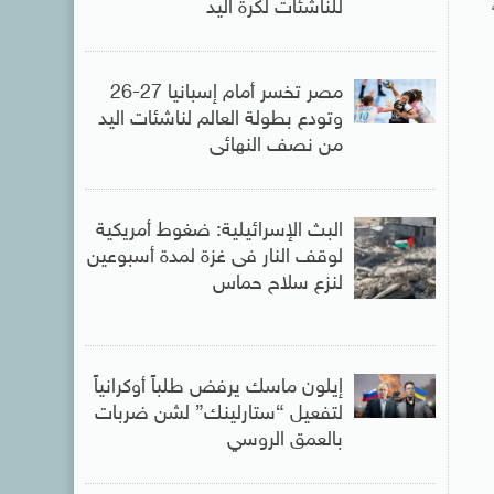
للناشئات لكرة اليد
مصر تخسر أمام إسبانيا 27-26
وتودع بطولة العالم لناشئات اليد
من نصف النهائى
البث الإسرائيلية: ضغوط أمريكية
لوقف النار فى غزة لمدة أسبوعين
لنزع سلاح حماس
إيلون ماسك يرفض طلباً أوكرانياً
لتفعيل “ستارلينك” لشن ضربات
بالعمق الروسي