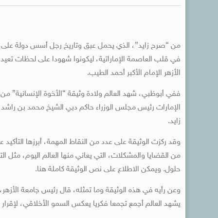
من “صرح زايد”، ‏الذي يحمل عبق ‏وتاريخ رجل أسس دولة ‏على م
في قلب العاصمة الإماراتية، ليكونوا شهودا ‏على لحظات تعيد كت
الأزهر الإمام الأكبر أحمد الطيب.
ففي أبوظبي، ‏شهد العالم ‏ولادة وثيقة “الأخوة الإنسانية” م
الإمارات رئيس مجلس الوزراء حاكم دبي الشيخ محمد بن راشد،
زايد.
وقد ركزت الوثيقة على عدد من النقاط المهمة، أبرزها ‏التأكيد ع
من القضايا والمشكلات، التي يعاني منها العالم اليوم، ‏مثل الت
حلول. ‏ويمكن الاطلاع على نص الوثيقة كاملة هنا.
وعن رأيه في هذه الوثيقة وما تمثله، ‏قال رئيس جامعة الأزهر
يشهد العالم أجمع تجمعا فكريا يعكس السمو الأخلاقي، لإقرار ه