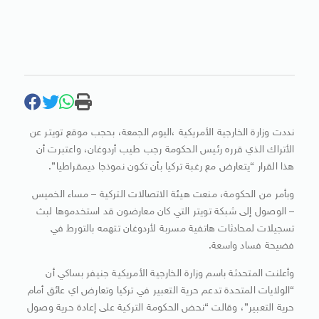
نددت وزارة الخارجية الأمريكية ،اليوم الجمعة، بحجب موقع تويتر عن
الأتراك الذي قرره رئيس الحكومة رجب طيب أردوغان، واعتبرت أن
هذا القرار “يتعارض مع رغبة تركيا بأن تكون نموذجا ديمقراطيا”.
وبأمر من الحكومة، منعت هيئة الاتصالات التركية – مساء الخميس
– الوصول إلى شبكة تويتر التي كان معارضون قد استخدموها لبث
تسجيلات لمحادثات هاتفية مسربة لأردوغان تتهمه بالتورط في
فضيحة فساد واسعة.
وأعلنت المتحدثة باسم وزارة الخارجية الأمريكية جنيفر بساكي أن
“الولايات المتحدة تدعم حرية التعبير في تركيا وتعارض اي عائق أمام
حرية التعبير”، وقالت “نحض الحكومة التركية على إعادة حرية وصول