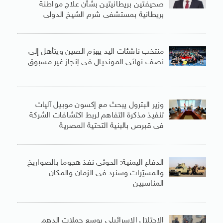
صحيفتين بريطانيتين بشأن علاج مواطنة
بريطانية بمستشفى شرم الشيخ الدولى
منتخب ناشئات اليد يهزم الصين ويتأهل إلى
نصف نهائى المونديال فى إنجاز غير مسبوق
وزير البترول يبحث مع إكسون موبيل آليات
تنفيذ مذكرة التفاهم لربط اكتشافات الشركة
فى قبرص بالبنية التحتية المصرية
الدفاع اليمنية: الحوثى نفذ هجوما بالصواريخ
والمسيّرات وسنرد فى الزمان والمكان
المناسبين
الاحتلال الإسرائيلى يوسع حملات الدهم