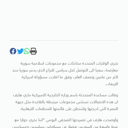
تجري الولايات المتحدة محادثات مع مجموعات اسلامية سورية
معارضة، سعيا الى التوصل لحل سياسي للنزاع الذي يدمر سوريا منذ
اكثر من عامين ونصف العام، وفق ما افادت مسؤولة اميركية
الاربعاء،.
وقالت مساعدة المتحدثة باسم وزارة الخارجية الاميركية ماري هارف
ان هذه الاتصالات تستثني مجموعات مرتبطة بالقاعدة مثل جبهة
النصرة التي ادرجتها واشنطن على قائمتها للمنظمات الارهابية.
وأوضحت هارف في تصريحها الصحفي اليومي “اننا نجري حوارا مع
عينة واسعة من السوريين فضلا عن مسؤولين سياسيين وعسكريين