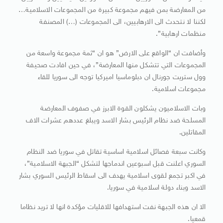
من المعارضة بمن فيهم مجموعة كبيرة من المجموعات الاسلامية…
لكننا لا نتحدث الى الارهابيين، الى المجموعات (…) المصنفة
منظمات ارهابية”.
وأضافت ان “الواقع على الارض” هو ان “ثمة مجموعة واسعة من
المجموعات التي تتشكل منها المعارضة”، في حين افادت صحيفة
وول ستريت جورنال ان دبلوماسيا اميركيا توجه الى سوريا للقاء
مجموعات اسلامية.
وبات الاسلاميون يشكلون القوة الابرز في صفوف المعارضة
المسلحة ضد نظام الرئيس بشار الاسد ويبلغ عددهم عشرات الاف
المقاتلين.
وكانت سبعة فصائل اسلامية اساسية تقاتل في سوريا ضد النظام
السوري اعلنت قبل اسبوعين اندماجها لتشكل “الجبهة الاسلامية”،
في اكبر تجمع لقوى اسلامية يهدف الى اسقاط الرئيس السوري بشار
الاسد وبناء دولة اسلامية في سوريا.
الا ان هذه الجبهة نفت استهدافها للاقليات مؤكدة انها لا تريد نظاما
قمعيا.