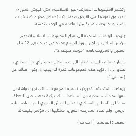
وتخسر المجموعات المعارضة غير الاسلامية، مثل الجيش السوري
الحر، من نفوذها على الارض بعدما باتت تخوض معارك ضد قوات
الاسد ومجموعات قريبة من القاعدة في الوقت نفسه.
وتهدف الولايات المتحدة الى اقناع المجموعات الاسلامية بدعم
مؤتمر السلام من اجل سوريا المزمع عقده في جنيف في 22 يناير
المقبل والمعروف باسم “مؤتمر جنيف 2”.
واشارت هارف الى انه “نظرا الى عدم امكان حصول اي حل عسكري،
نحتاج الى ان تؤيد هذه المجموعات فكرة انه يجب ان يكون هناك حل
(سياسي)”.
ورفضت المتحدثة الاميركية تسمية المجموعات التي تجري واشنطن
معها محادثات، مذكرة بأن المساعدات الاميركية تذهب حتى اللحظة
فقط الى المجلس العسكري الاعلى للجيش السوري الحر بقيادة سليم
ادريس، ولم تحدد المعارضة السورية ممثليها الى مؤتمر جنيف 2.
المصدر: الفرنسية ( أ ف ب )