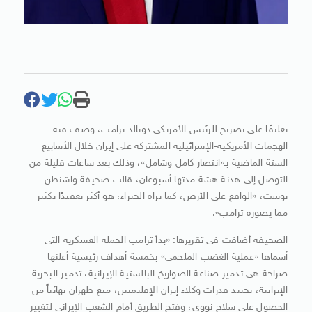
تعليقًا على تصريح للرئيس الأمريكى دونالد ترامب، وصف فيه
الهجمات الأمريكية-الإسرائيلية المشتركة على إيران خلال الأسابيع
الستة الماضية بـ«انتصار كامل وشامل»، وذلك بعد ساعات قليلة من
التوصل إلى هدنة هشة مدتها أسبوعان، قالت صحيفة واشنطن
بوست، «الواقع على الأرض، كما يراه الخبراء، هو أكثر تعقيدًا بكثير
مما يصوره ترامب».
الصحيفة أضافت فى تقريرها: «بدأ ترامب الحملة العسكرية التى
أسماها «عملية الغضب الملحمى» بخمسة أهداف رئيسية أعلنها
صراحة هى تدمير صناعة الصواريخ البالستية الإيرانية، تدمير البحرية
الإيرانية، تحييد قدرات وكلاء إيران الإقليميين، منع طهران نهائياً من
الحصول على سلاح نووى، وفتح الطريق أمام الشعب الإيرانى لتغيير