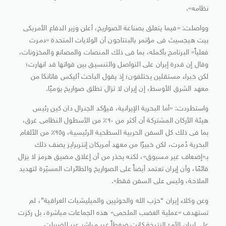
نظامه».
وواصلت: «فيما يتعلق بصناعة الصواريخ، أعلن وزير الدفاع الأمريكى
بيت هيجسيث فى مؤتمر بالبنتاجون أن الولايات المتحدة «دمرت
فعلياً» البرنامج بأكمله، بما فى ذلك المنصات والمصانع والمخزونات،
وقال إن قدرة إيران على التواصل والتنسيق بين قواتها قد انهارت؛
لكن خبراء مستقلين يختلفون؛ إذ يقول الباحث أليكس فاتانكا من
معهد الشرق الأوسط، إن إيران لا تزال تطلق صواريخ يوميًا.
واستطردت: «أما البحرية الإيرانية، فيؤكد الجنرال دان كين رئيس
هيئة الأركان المشتركة أن أكثر من ٩٠٪ من الأسطول النظامى غرق،
بما فى ذلك كل السفن الحربية السطحية الرئيسية، و٩٥٪ من الألغام
البحرية دُمرت، لكن خبيرًا من معهد أمريكان إنتربرايز يصف ذلك
بـ«إضعاف غير مسبوق»، لكنه يحذر من أن إغلاق مضيق هرمز لا يزال
قائمًا، وأن إيران تعتمد أيضاً على الصواريخ والطائرات المسيّرة لتهديد
الملاحة، وليس على السفن فقط».
وعن وكلاء إيران “حزب الله والحوثيين والميليشيات العراقية”، لم
تستهدف «عملية الغضب الملحمى» هذه الجماعات مباشرة، بل ركزت
على إيران الأم؛ النتيجة كانت ضغطاً غير مباشر عبر الضربات