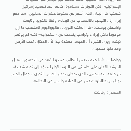
الإسرائيلية، لكن التوترات مستمرة، خاصة بعد تصعيد إسرائيل
قصفها فى لبنان الذى أسفر عن سقوط عشرات المدنيين، مما دفع
إيران إلى التهديد بالانسحاب من الهدنة، وفقا للتقرير. وتابعت
واشنطن بوست: «فى الملف النووى، فاليورانيوم المخصب ما زال
موجوداً داخل إيران، وترامب يتحدث عن «استخراجه» لكنه لم يوضح
كيف، ويرى الخبراء أن المهمة معقدة جدًا لأن المخازن تحت الأرض
ومداخلها محمية».
وواصلت: «أما هدف تغيير النظام، فيبدو الأبعد عن التحقيق؛ مقتل
المرشد الأعلى على خامنئى فى اليوم الأول لم يؤدِ إلى ثورة شعبية،
بل خلفه ابنه مجتبى، الذى يحظى بدعم الحرس الثورى»، وقال الخبير
بهنام بن طالبلو: «تغيير فى القيادة وليس فى النظام».
المصدر : وكالات