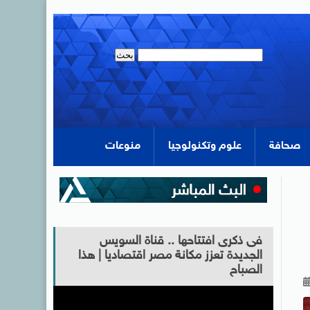
صحافة
علوم وتكنولوجيا
منوعات
فى ذكرى افتتاحها .. قناة السويس
الجديدة تعزز مكانة مصر اقتصاديا | هذا
الصباح