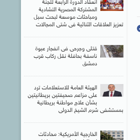
انعقاد الدورة الرابعة للجنة
المشتركة المصرية التشادية
ومباحثات موسعة لبحث سبل
تعزيز العلاقات الثنائية فى شتى المجالات
قتلى وجرحى فى انفجار عبوة
ناسفة بحافلة نقل ركاب قرب
دمشق
الهيئة العامة للاستعلامات ترد
على مزاعم صحيفتين بريطانيتين
بشأن علاج مواطنة بريطانية
بمستشفى شرم الشيخ الدولى
الخارجية الأمريكية: محادثات