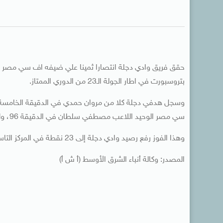
حقق فريق وادي دجلة انتصارا ثمينا علي ضيفه اف سي مصر بهد
بتروسبورت في اطار الجولة الـ23 من الدوري الممتاز.
سي مصر الوحيد اللاعب مصطفي سلطان في الدقيقة 96، ولعب دجلة بعشرة لاعبين منذ الدقيقة 48 بعد طرد لاعبه عمرو صالح.
وهذا الفوز رفع رصيد وادي دجلة إلى 23 نقطة في المركز التاسع، بينما تجمد رصيد اف سي مصر عند 17 نقطة في المركز السابع عشر.
المصدر: وكالة أنباء الشرق الأوسط (أ ش أ)