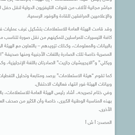
مباشر مجانية لألاف من قنوات التليفزيون الدولية لنقل حفل ا
والإعلاميين المرافقين للقادة والوفود الرسمية.
وقد قامت الهيئة العامة للاستعلامات بتشكيل غرف عمليات في 
كافة التيسيرات للمراسلين لتمكينهم من نقل صورة تتناسب مع أ
بالبيانات والمعلومات، وكذلك تزويدهم – بالتعاون مع الهيئة 
المصرية خاصة تلك الصادرة باللغات الأجنبية ومنها صحيفة “ال
ويكلي” و”الايجيبشيان جازيت” الصادرتان باللغة الإنجليزية، و
كما تقوم “هيئة الاستعلامات” برصد ومتابعة وتحليل التغطيات ال
وبيانات الهيئة فور انتهاء فعاليات الاحتفال.
وفي ختام تصريحه.. أشاد رئيس الهيئة العامة للاستعلامات، بال
بهذه المناسبة الوطنية الكبرى، خاصة وأن الكثير من صحف العا
الأخرى.
المصدر: أ ش أ