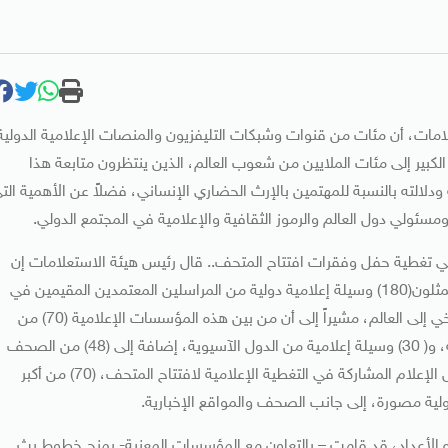
امات، أن مئات من قنوات وشبكات التليفزيون والمنصات الإعلامية الدولية
كبير إلى مئات الملايين من شعوب العالم، الذين ينتظرون متابعة هذا
دلالته بالنسبة للمهتمين بالإرث الحضاري الإنساني، فضلاً عن الأهمية الت
سئولي دول العالم والرموز الثقافية والإعلامية في المجتمع الدولي.
 في تغطية حفل وفقرات افتتاح المتحف.. قال رئيس هيئة الاستعلامات إن
الهيئة قد منحت تصاريح التغطية الإعلامية إلى (450) مراسلاً يمثلون(180) وسيلة إعلامية دولية من المراسلين المعتمدين المقيمين في
مصر، والزائرين الذين وصلوا خصيصاً لنقل هذا الاحتفال التاريخي إلى العالم، مشيراً إلى أن من بين هذه المؤسسات الإعلامية (70) من
وسائل الإعلام الأوربية، و(24) من مؤسسات الإعلام الأمريكية، و( 30) وسيلة إعلامية من الدول الآسيوية، إضافة إلى (48) من الصحف
وقنوات التليفزيون والمواقع العربية، مضيفاً أن من بين وسائل الإعلام المشاركة في التغطية الإعلامية لافتتاح المتحف، (70) من أكبر
ه الأعداد، قد قامت – بالتعاون مع المؤسسات المعنية- بمنح خطوط بث