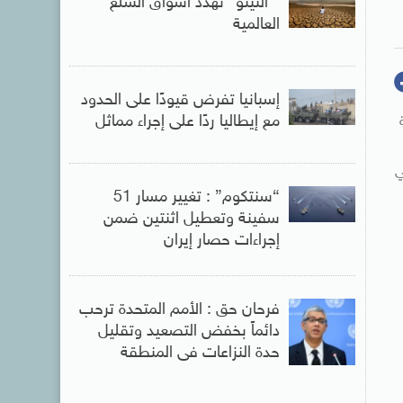
” النينو” تهدد أسواق السلع
العالمية
إسبانيا تفرض قيودًا على الحدود
مع إيطاليا ردًا على إجراء مماثل
ي
“سنتكوم” : تغيير مسار 51
سفينة وتعطيل اثنتين ضمن
إجراءات حصار إيران
فرحان حق : الأمم المتحدة ترحب
دائماً بخفض التصعيد وتقليل
حدة النزاعات فى المنطقة