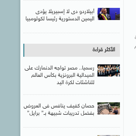
أبيلاردو دى لا إسبيريلا يؤدى
اليمين الدستورية رئيسا لكولومبيا
الأكثر قراءة
رسميا.. مصر تواجه الدنمارك على
الميدالية البرونزية بكأس العالم
للناشئات لكرة اليد
حصان كفيف ينافس فى العروض
بفضل تدريبات شبيهة بـ” برايل”