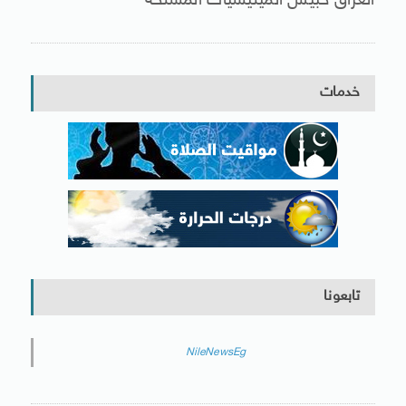
العراق حبيس الميليشيات المسلحة
خدمات
تابعونا
NileNewsEg