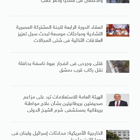
والاعتقال فى قلنديا وكفر عقب
انعقاد الدورة الرابعة للجنة المشتركة المصرية
التشادية ومباحثات موسعة لبحث سبل تعزيز
العلاقات الثنائية فى شتى المجالات
قتلى وجرحى فى انفجار عبوة ناسفة بحافلة
نقل ركاب قرب دمشق
الهيئة العامة للاستعلامات ترد على مزاعم
صحيفتين بريطانيتين بشأن علاج مواطنة
بريطانية بمستشفى شرم الشيخ الدولى
الخارجية الأمريكية: محادثات إسرائيل ولبنان فى