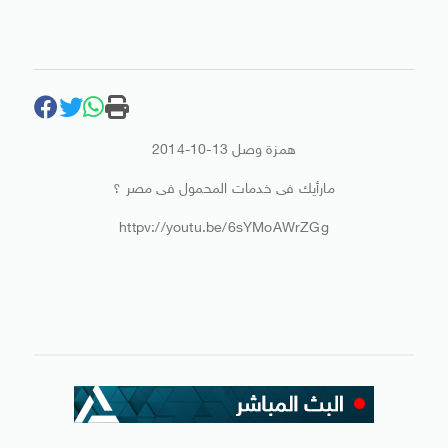
همزة وصل 13-10-2014
مارأيك فى خدمات المحمول فى مصر ؟
httpv://youtu.be/6sYMoAWrZGg