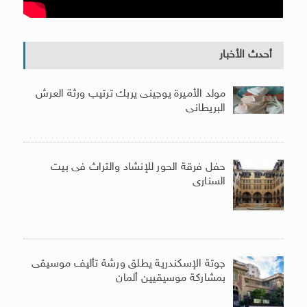
أحدث الأخبار
مولد الأميرة يوجينى يربك ترتيب ورثة العرش
البريطانى
حفل فرقة الحور للإنشاد والتراث فى بيت
السنارى
جوتة الإسكندرية يطلق ورشة تأليف موسيقى
بمشاركة موسيقيين ألمان