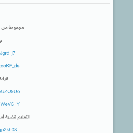
مجموعة من ال
جو
Jgrd_j7I
FzoeKF_ds
قراءة
hn5GZQ9Uo
hv_WeVC_Y
التعليم قضية أ
ajp2kh08