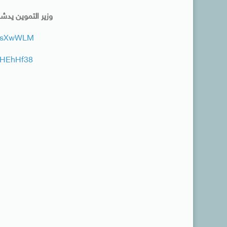
وزير التموين يدش
YJ6sXwWLM
PHHEhHf38