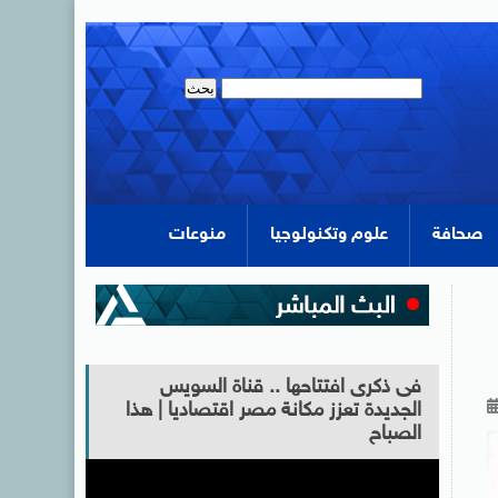
صحافة
علوم وتكنولوجيا
منوعات
فى ذكرى افتتاحها .. قناة السويس
الجديدة تعزز مكانة مصر اقتصاديا | هذا
الصباح