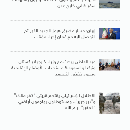
هجوم بـ”تفجير قوي” نفذه الحوثيون يستهدف
سفينة في خليج عدن
إيران: مسار مضيق هرمز الجديد الذى تم
التوصل اليه مع عُمان إجراء مؤقت
عبد العاطى يبحث مع وزراء خارجية باكستان
وتركيا والسعودية مستجدات الأوضاع الإقليمية
وجهود خفض التصعيد
الاحتلال الإسرائيلي يقتحم قريتي “كفر مالك”
و”دير جرير”.. ومستوطنون يهاجمون أراضي
“المغير” برام الله