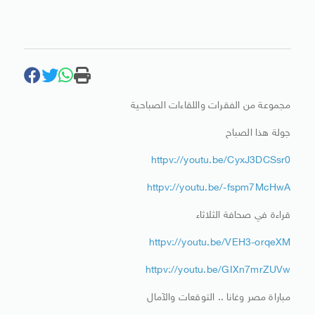
مجموعة من الفقرات واللقاءات الصباحية
جولة هذا الصباح
httpv://youtu.be/CyxJ3DCSsr0
httpv://youtu.be/-fspm7McHwA
قراءة في صحافة الثلاثاء
httpv://youtu.be/VEH3-orqeXM
httpv://youtu.be/GIXn7mrZUVw
مباراة مصر وغانا .. التوقعات والآمال