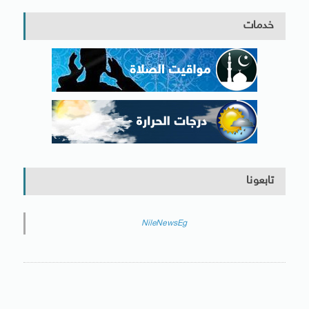
خدمات
تابعونا
NileNewsEg