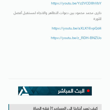
httpv://youtu.be/Yz2VCD8hVbY
ذكرى محمد محمود بين دعوات التظاهر والاتجاه لمستقبل أفضل
للثورة
httpv://youtu.be/aXLK16vpQd4
httpv://youtu.be/z_RDH-BNZUo
كيف نعيد أبناءنا إلى المساجد؟| فقه الحياة