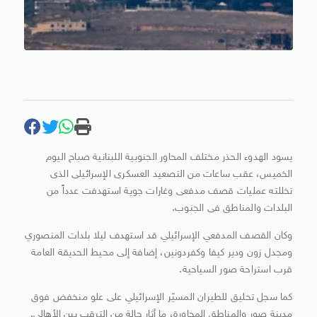
يسود الهدوء الحذر مختلف المحاور الجنوبية اللبنانية صباح اليوم
الخميس، عقب ساعات من التصعيد العسكرى الإسرائيلى الذى
تخللته عمليات قصف مدفعى وغارات جوية استهدفت عدداً من
البلدات والمناطق فى الجنوب.
وكان القصف المدفعي الإسرائيلي قد استهدف ليلا بلدات المنصوري
ومجدل زون ودير كيفا وكفردونين، إضافة إلى محيط الحديقة العامة
قرب استراحة صور السياحية.
كما سجل تحليق للطيران المسيّر الإسرائيلي على علو منخفض فوق
مدينة صور والمناطق المجاورة، ما أثار حالة من الترقب بين الأهالي.