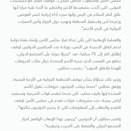
مجلس الأمن والمبعوث الخاص لليمن بـ”موقف صارم مع ميليشيات
الحوثي، التي أكدت بتصعيدها الأخير والخطير ما أكدنا عليه مرارا أنها
عائق أمام السلام في اليمن وأنها مجرد أداة إيرانية لنشر الفوضى
وزعزعة أمن واستقرار المنطقة وتهديد دول الجوار وأمن الممرات
الدولية في البحر الأحمر”.
والعملية الإرهابية التي تأتي غداة قرار مجلس الأمن بإنشاء بعثة دولية
لدعم اتفاق الحديدة في اليمن، وزيادة عدد المراقبين الدوليين لوقف
إطلاق النار إلى 75 مراقبا، تعد “تجرؤا حوثيا على المجتمع الدولي،
بدافع من الصمت الذي تبديه الأمم المتحدة حيال مئات الخروقات
للهدنة واتفاق السويد”، بحسب محللين.
ويثير ذلك تساؤلا بشأن موقف المنظمة الدولية في الأزمة اليمنية،
ووفق محللين “عندما يرتكب الحوثيون خروقات، تقول الأمم
المتحدة إنها طرف محايد، لكن عندما تتقدم قوات الشرعية وتستعيد
أراض يمنية، نجد مشروعات قرارات تقدم في مجلس الأمن لوقف
التقدم والذهاب إلى المفاوضات التي لا يحترم الحوثيون نتائجها”.
واعتبر محللون أن الحوثيين “يريدون بهذا الإرهاب الواضح ابتزاز
المجتمع الدولي والضغط على كاميرت وترهيبه”.