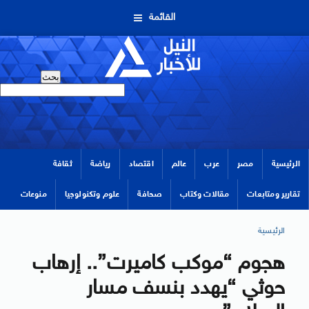
القائمة
الرئيسية
مصر
عرب
عالم
اقتصاد
رياضة
ثقافة
تقارير ومتابعات
مقالات وكتاب
صحافة
علوم وتكنولوجيا
منوعات
الرئيسية
هجوم “موكب كاميرت”.. إرهاب
حوثي “يهدد بنسف مسار