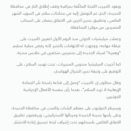
ويقود كاميرت اللجنة المكلّفة بمراقبة وقف إطلاق النار في محافظة
الحديدة، الذي تم التوصل إليه في محادثات سلام في السويد الشهر
الماضي، وتطبيق بندين آخرين في الاتفاق ينصان على انسحاب
المتمردين من موانئ المحافظة.
وعملت ميليشيات الحوثي منذ اليوم الأول لتعيين كاميرت على
عرقلة مهامه، ووجهت له الاتهامات بالتحيز لأنه رفض عملية تسليم
“وهمية” لميناء الحديدة إلى متمردين متخفين في ملابس مدنية.
كما أجبرت الميليشيا مندوبي المديريات، تحت تهديد السلاح، على
التوقيع على وثيقة تدين الجنرال الهولندي.
وقال محللون إن كاميرت “وصل إلى قناعة راسخة بأن الجماعة
الإرهابية لا تريد السلام”، بعدما رأى بنفسه الأفعال الإجرامية
للحوثيين.
ويسيطر الحوثيون على معظم البلدات والمدن في محافظة الحديدة،
وعلى رأسها مدينة الحديدة ومينائها الاستراتيجي، ويرفضون تطبيق
الاتفاق القاضي بانسحابهم تحت إشراف لجنة تنسيق إعادة الانتشار.