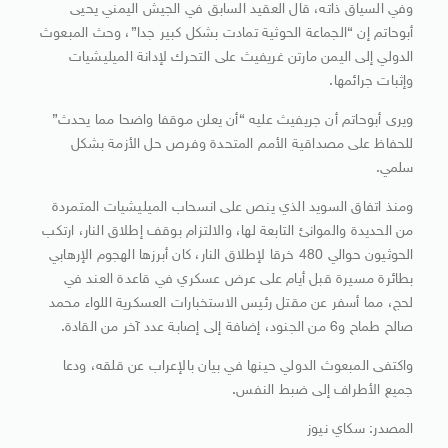
وفي السياق ذاته، قال العقيد السابق في الجيش اليمني يحيى
أبوحاتم إن “الجماعة الحوثية تمادت بشكل كبير جدا”، وحث المبعوث
الدولي إلى اليمن مارتن غريفيث على التحرك لإدانة الميليشيات
وإثبات جرائمها.
ويرى أبوحاتم أن جريفيث عليه “أن يعلن موقفا واضحا مما يحدث”
للحفاظ على مصداقية الأمم المتحدة وفرص حل الأزمة بشكل
سلمي.
ومنذ اتفاق السويد الذي ينص على انسحاب الميليشيات المتمردة
من الحديدة والموانئ التابعة لها، والالتزام بوقف إطلاق النار، ارتكب
الحوثيون حوالي 480 خرقا لإطلاق النار، كان أبرزها الهجوم الإرهابي
بطائرة مسيرة قبل أيام على عرض عسكري في قاعدة العند في
لحج، مما أسفر عن مقتل رئيس الاستخبارات العسكرية اللواء محمد
صالح طماح و6 من الجنود، إضافة إلى إصابة عدد آخر من القادة.
واكتفى المبعوث الدولي حينها في بيان بالإعراب عن قلقه، ودعا
جميع الأطراف إلى ضبط النفس.
المصدر: سكاي نيوز