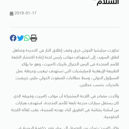
السلام”
2019-01-17
تجاوزت ميليشيا الحوثي خرق وقف إطلاق النار في الحديدة وتجاهل
اتفاق السويد، إلى استهداف موكب رئيس لجنة إعادة الانتشار التابعة
للأمم المتحدة في اليمن الجنرال باتريك كاميرت، وهو ما يؤكد
الطبيعة الإرهابية للميليشيات التي تستهدف ترهيب وعرقلة عمل
المسؤول الدولي، وسط مطالبات للمبعوث الدولي مارتن جريفيث
بالتحرك، بحسب محللين.
وأكدت مصادر في اللجنة المشتركة أن موكب كاميرت وفريقه الذي
كان يستقل سيارات مدرعة تابعة للأمم المتحدة، استهدف بعيارات
من أسلحة رشاشة في الطريق أثناء عودته للمدينة، عقب لقائه اللجنة
الحكومية.
وكان كاميرت تمكن من الوصول إلى مقر وفد حكومة اليمنية في