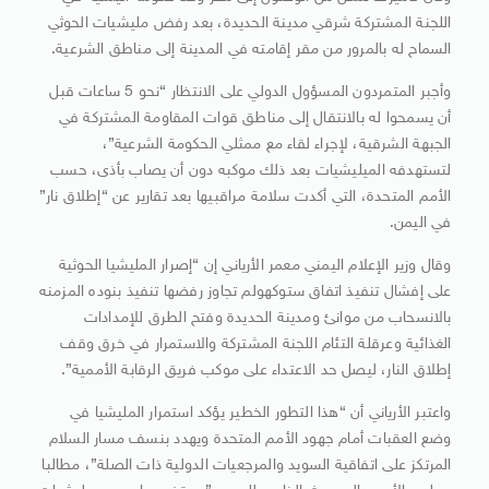
اللجنة المشتركة شرقي مدينة الحديدة، بعد رفض مليشيات الحوثي
السماح له بالمرور من مقر إقامته في المدينة إلى مناطق الشرعية.
وأجبر المتمردون المسؤول الدولي على الانتظار “نحو 5 ساعات قبل
أن يسمحوا له بالانتقال إلى مناطق قوات المقاومة المشتركة في
الجبهة الشرقية، لإجراء لقاء مع ممثلي الحكومة الشرعية”،
لتستهدفه الميليشيات بعد ذلك موكبه دون أن يصاب بأذى، حسب
الأمم المتحدة، التي أكدت سلامة مراقبيها بعد تقارير عن “إطلاق نار”
في اليمن.
وقال وزير الإعلام اليمني معمر الأرياني إن “إصرار المليشيا الحوثية
على إفشال تنفيذ اتفاق ستوكهولم تجاوز رفضها تنفيذ بنوده المزمنه
بالانسحاب من موانئ ومدينة الحديدة وفتح الطرق للإمدادات
الغذائية وعرقلة التئام اللجنة المشتركة والاستمرار في خرق وقف
إطلاق النار، ليصل حد الاعتداء على موكب فريق الرقابة الأممية”.
واعتبر الأرياني أن “هذا التطور الخطير يؤكد استمرار المليشيا في
وضع العقبات أمام جهود الأمم المتحدة ويهدد بنسف مسار السلام
المرتكز على اتفاقية السويد والمرجعيات الدولية ذات الصلة”، مطالبا