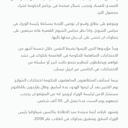
التصدي للفساد وتجنب خسائر ضخمة في برنامج الحكومة لشراء
محصول الارز.
ويتوقع على نطاق واسع ان توصي اللجنة بمساءلة رئيسة الوزراء في
مجلس الشيوخ. واذا نظر مجلس الشيوخ القضية فانه سيتعين على
ينجلوك ان تتنحى على أن يحل محلها نائبها.
وبدأ مؤيدوها الذين التزموا بضبط النفس خلال خمسة أشهر من
الاحتجاجات المناهضة للحكومة في العاصمة بانكوك في حشد
قواهم ويخططون لتنظيم تجمع حاشد كبير أو سلسلة من
الاحتجاجات في الخامس من ابريل نيسان.
بينما استأنف المتظاهرون المناهضون للحكومة احتجاجات الشوارع
يوم الاثنين بعد أن لزموا الهدوء عدة أسابيع. وقال باراردورن باتاناتابوتر
مستشار الامن لرئيسة الوزراء لرويترز انه من المتوقع ان يجتذب
تجمعهم يوم السبت عددا يصل الى 50 ألف شخص.
وتشهد تايلاند أزمة ممتدة منذ الاطاحة بتاكسين شيناواترا رئيس
الوزراء السابق وشقيق ينجلوك في انقلاب عام 2006.