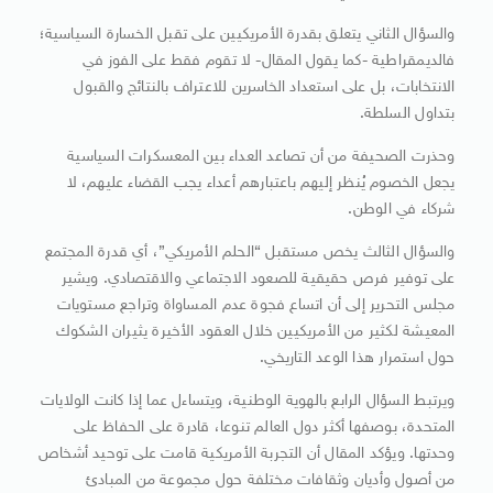
والسؤال الثاني يتعلق بقدرة الأمريكيين على تقبل الخسارة السياسية؛
فالديمقراطية -كما يقول المقال- لا تقوم فقط على الفوز في
الانتخابات، بل على استعداد الخاسرين للاعتراف بالنتائج والقبول
بتداول السلطة.
وحذرت الصحيفة من أن تصاعد العداء بين المعسكرات السياسية
يجعل الخصوم يُنظر إليهم باعتبارهم أعداء يجب القضاء عليهم، لا
شركاء في الوطن.
والسؤال الثالث يخص مستقبل “الحلم الأمريكي”، أي قدرة المجتمع
على توفير فرص حقيقية للصعود الاجتماعي والاقتصادي. ويشير
مجلس التحرير إلى أن اتساع فجوة عدم المساواة وتراجع مستويات
المعيشة لكثير من الأمريكيين خلال العقود الأخيرة يثيران الشكوك
حول استمرار هذا الوعد التاريخي.
ويرتبط السؤال الرابع بالهوية الوطنية، ويتساءل عما إذا كانت الولايات
المتحدة، بوصفها أكثر دول العالم تنوعا، قادرة على الحفاظ على
وحدتها. ويؤكد المقال أن التجربة الأمريكية قامت على توحيد أشخاص
من أصول وأديان وثقافات مختلفة حول مجموعة من المبادئ