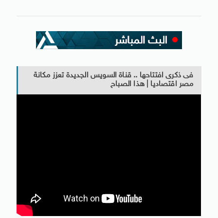
فى ذكرى افتتاحها .. قناة السويس الجديدة تعزز مكانة
مصر اقتصاديا | هذا الصباح