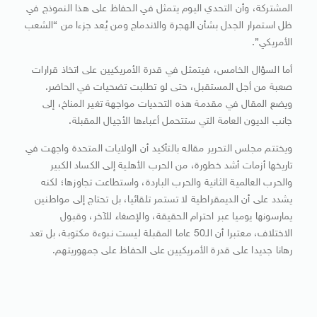
المشتركة، وأن التحدي اليوم يتمثل في الحفاظ على هذا النموذج في
ظل استمرار الجدل بشأن الهجرة والاندماج ومن يُعد جزءا من “الشعب
الأمريكي”.
أما السؤال الخامس، فيتمثل في قدرة الأمريكيين على اتخاذ قرارات
صعبة من أجل المستقبل، حتى لو تطلبت تضحيات في الحاضر.
ويضع المقال في مقدمة هذه التحديات مواجهة تغير المناخ، إلى
جانب الديون العامة التي ستتحمل أعباءها الأجيال المقبلة.
ويختتم مجلس التحرير مقاله بالتأكيد أن الولايات المتحدة واجهت في
تاريخها أزمات أشد خطورة، من الحرب الأهلية إلى الكساد الكبير
والحرب العالمية الثانية والحرب الباردة، واستطاعت تجاوزها؛ لكنه
يشدد على أن الديمقراطية لا تستمر تلقائيا، بل تحتاج إلى مواطنين
يمارسونها يوميا عبر احترام الحقيقة، والإصغاء للآخر، وقبول
الاختلاف، معتبرا أن الـ50 عاما المقبلة ليست نبوءة مكتوبة، بل تعد
رهانا جديدا على قدرة الأمريكيين على الحفاظ على جمهوريتهم.