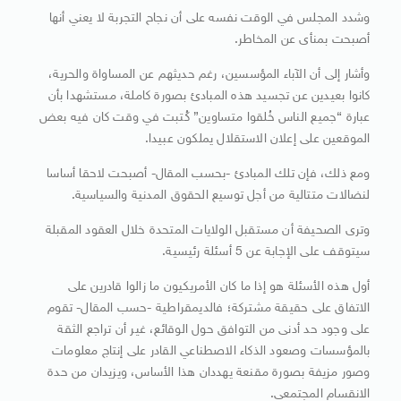
وشدد المجلس في الوقت نفسه على أن نجاح التجربة لا يعني أنها
أصبحت بمنأى عن المخاطر.
وأشار إلى أن الآباء المؤسسين، رغم حديثهم عن المساواة والحرية،
كانوا بعيدين عن تجسيد هذه المبادئ بصورة كاملة، مستشهدا بأن
عبارة “جميع الناس خُلقوا متساوين” كُتبت في وقت كان فيه بعض
الموقعين على إعلان الاستقلال يملكون عبيدا.
ومع ذلك، فإن تلك المبادئ -بحسب المقال- أصبحت لاحقا أساسا
لنضالات متتالية من أجل توسيع الحقوق المدنية والسياسية.
وترى الصحيفة أن مستقبل الولايات المتحدة خلال العقود المقبلة
سيتوقف على الإجابة عن 5 أسئلة رئيسية.
أول هذه الأسئلة هو إذا ما كان الأمريكيون ما زالوا قادرين على
الاتفاق على حقيقة مشتركة؛ فالديمقراطية -حسب المقال- تقوم
على وجود حد أدنى من التوافق حول الوقائع، غير أن تراجع الثقة
بالمؤسسات وصعود الذكاء الاصطناعي القادر على إنتاج معلومات
وصور مزيفة بصورة مقنعة يهددان هذا الأساس، ويزيدان من حدة
الانقسام المجتمعي.