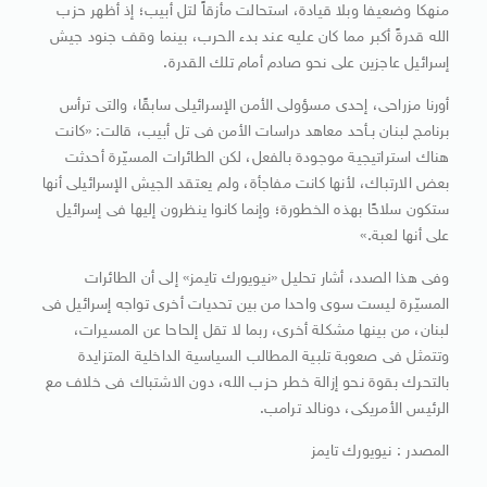
منهكا وضعيفا وبلا قيادة، استحالت مأزقاً لتل أبيب؛ إذ أظهر حزب
الله قدرةً أكبر مما كان عليه عند بدء الحرب، بينما وقف جنود جيش
إسرائيل عاجزين على نحو صادم أمام تلك القدرة.
أورنا مزراحى، إحدى مسؤولى الأمن الإسرائيلى سابقًا، والتى ترأس
برنامج لبنان بـأحد معاهد دراسات الأمن فى تل أبيب، قالت: «كانت
هناك استراتيجية موجودة بالفعل، لكن الطائرات المسيّرة أحدثت
بعض الارتباك، لأنها كانت مفاجأة، ولم يعتقد الجيش الإسرائيلى أنها
ستكون سلاحًا بهذه الخطورة؛ وإنما كانوا ينظرون إليها فى إسرائيل
على أنها لعبة.»
وفى هذا الصدد، أشار تحليل «نيويورك تايمز» إلى أن الطائرات
المسيّرة ليست سوى واحدا من بين تحديات أخرى تواجه إسرائيل فى
لبنان، من بينها مشكلة أخرى، ربما لا تقل إلحاحا عن المسيرات،
وتتمثل فى صعوبة تلبية المطالب السياسية الداخلية المتزايدة
بالتحرك بقوة نحو إزالة خطر حزب الله، دون الاشتباك فى خلاف مع
الرئيس الأمريكى، دونالد ترامب.
المصدر : نيويورك تايمز