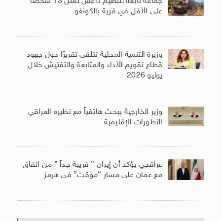
جماعة تابعة لتنظيم داعش تقتل 13 شخصًا
على الأقل في قرية بالكونغو
وزيرة التنمية المحلية تتلقى تقريرًا حول جهود
قطاع تقويم الأداء والمتابعة والتفتيش خلال
يوليو 2026
وزير الخارجية يبحث هاتفياً مع نظيره العراقي
التطورات الإقليمية
عراقجي يؤكد أن إيران ” قريبة جداً ” من اتفاق
مع عمان على مسار “مؤقت” فى هرمز