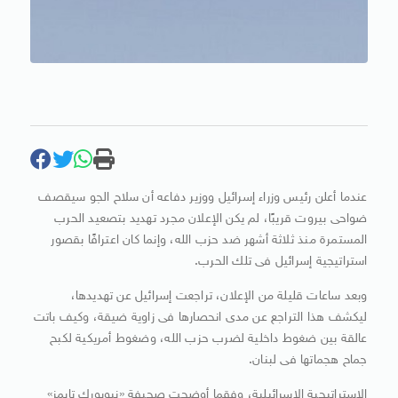
عندما أعلن رئيس وزراء إسرائيل ووزير دفاعه أن سلاح الجو سيقصف
ضواحى بيروت قريبًا، لم يكن الإعلان مجرد تهديد بتصعيد الحرب
المستمرة منذ ثلاثة أشهر ضد حزب الله، وإنما كان اعترافًا بقصور
استراتيجية إسرائيل فى تلك الحرب.
وبعد ساعات قليلة من الإعلان، تراجعت إسرائيل عن تهديدها،
ليكشف هذا التراجع عن مدى انحصارها فى زاوية ضيقة، وكيف باتت
عالقة بين ضغوط داخلية لضرب حزب الله، وضغوط أمريكية لكبح
جماح هجماتها فى لبنان.
الاستراتيجية الإسرائيلية، وفقما أوضحت صحيفة «نيويورك تايمز»