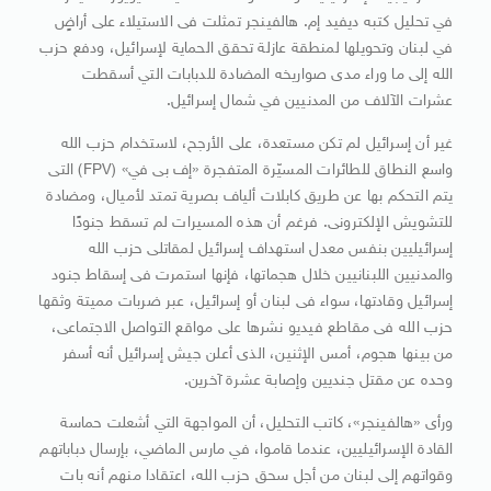
في تحليل كتبه ديفيد إم. هالفينجر تمثلت فى الاستيلاء على أراضٍ
في لبنان وتحويلها لمنطقة عازلة تحقق الحماية لإسرائيل، ودفع حزب
الله إلى ما وراء مدى صواريخه المضادة للدبابات التي أسقطت
عشرات الآلاف من المدنيين في شمال إسرائيل.
غير أن إسرائيل لم تكن مستعدة، على الأرجح، لاستخدام حزب الله
واسع النطاق للطائرات المسيّرة المتفجرة «إف بى في» (FPV) التى
يتم التحكم بها عن طريق كابلات ألياف بصرية تمتد لأميال، ومضادة
للتشويش الإلكترونى. فرغم أن هذه المسيرات لم تسقط جنودًا
إسرائيليين بنفس معدل استهداف إسرائيل لمقاتلى حزب الله
والمدنيين اللبنانيين خلال هجماتها، فإنها استمرت فى إسقاط جنود
إسرائيل وقادتها، سواء فى لبنان أو إسرائيل، عبر ضربات مميتة وثقها
حزب الله فى مقاطع فيديو نشرها على مواقع التواصل الاجتماعى،
من بينها هجوم، أمس الإثنين، الذى أعلن جيش إسرائيل أنه أسفر
وحده عن مقتل جنديين وإصابة عشرة آخرين.
ورأى «هالفينجر»، كاتب التحليل، أن المواجهة التي أشعلت حماسة
القادة الإسرائيليين، عندما قاموا، في مارس الماضي، بإرسال دباباتهم
وقواتهم إلى لبنان من أجل سحق حزب الله، اعتقادا منهم أنه بات