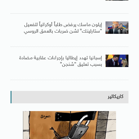
إيلون ماسك يرفض طلباً أوكرانياً لتفعيل
“ستارلينك” لشن ضربات بالعمق الروسي
إسبانيا تهدد إيطاليا بإجراءات عقابية مضادة
بسبب تعليق “شنجن”
كاريكاتير