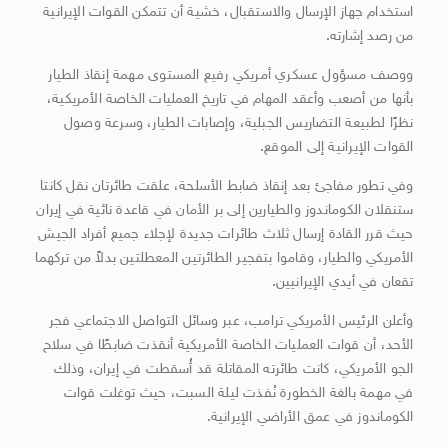
استخدام جهاز الإرسال والاستقبال، خشية أن تتمكن القوات الإيرانية
من رصد إشارته.
ووصف مسؤول عسكري أمريكي رفيع المستوى مهمة إنقاذ الطيار
بأنها من أصعب وأعقد المهام في تاريخ العمليات الخاصة الأمريكية،
نظرًا لطبيعة التضاريس الجبلية، وإصابات الطيار، وسرعة وصول
القوات الإيرانية إلى الموقع.
وفي تطور مفاجئ بعد إنقاذ ضابط الأسلحة، علقت طائرتان نقل كانتا
ستنقلان الكوماندوز والطيارين إلى بر الأمان في قاعدة نائية في إيران
حيث قرر القادة إرسال ثلاث طائرات جديدة لإجلاء جميع أفراد الجيش
الأمريكي والطيار، وقاموا بتفجير الطائرتين المعطلتين بدلاً من تركهما
تقعان في أيدي الإيرانيين.
وأعلن الرئيس الأمريكي ترامب، عبر وسائل التواصل الاجتماعي فجر
الأحد، أن قوات العمليات الخاصة الأمريكية أنقذت ضابطًا في سلاح
الجو الأمريكي، كانت طائرته المقاتلة قد أُسقطت في إيران، وذلك
في مهمة بالغة الخطورة نُفذت ليلة السبت، حيث توغلت قوات
الكوماندوز في عمق الأراضي الإيرانية.