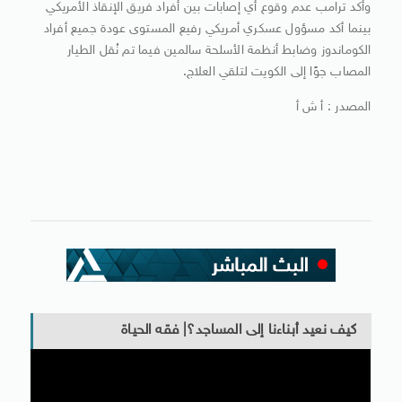
وأكد ترامب عدم وقوع أي إصابات بين أفراد فريق الإنقاذ الأمريكي
بينما أكد مسؤول عسكري أمريكي رفيع المستوى عودة جميع أفراد
الكوماندوز وضابط أنظمة الأسلحة سالمين فيما تم نُقل الطيار
المصاب جوًا إلى الكويت لتلقي العلاج.
المصدر : أ ش أ
كيف نعيد أبناءنا إلى المساجد؟| فقه الحياة