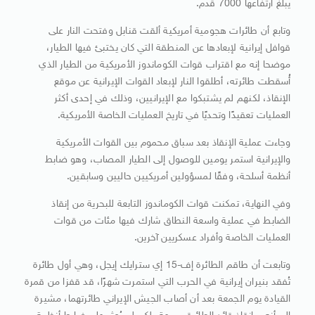
يبلغ ارتفاعها 7000 قدم.
وتابع أن طائرات هجومية أمريكية ألقت قنابل وفتحت النار على
قوافل إيرانية لإبعادها عن المنطقة التي كان يختبئ فيها الطيار،
موضحا إنه مع اقتراب قوات الكوماندوز الأمريكية من الطيار الذي
أُسقطت طائرته، أطلقوا النار لإبعاد القوات الإيرانية عن موقع
الإنقاذ، لكنهم لم يشتبكوا مع الإيرانيين، وذلك في إحدى أكثر
العمليات تعقيدًا وتحديًا في تاريخ العمليات الخاصة الأمريكية.
وجاءت عملية الإنقاذ بعد سباق محموم بين القوات الأمريكية
والإيرانية استمر يومين للوصول إلى الطيار المصاب، وهو ضابط
أنظمة أسلحة، وفقًا لمسؤولين أمريكيين حاليين وسابقين.
وفي النهاية، تمكنت قوات الكوماندوز التابعة للبحرية من إنقاذ
الضابط في عملية واسعة النطاق شارك فيها مئات من قوات
العمليات الخاصة وأفراد عسكريين آخرين.
وتابعت أن طاقم الطائرة إف-15 إي سترايك إيجل، وهي أول طائرة
تُفقد بنيران إيرانية في الحرب التي استمرت شهرًا، قد قفزا من قمرة
القيادة يوم الجمعة بعد أن أصاب الجيش الإيراني طائرتهما، مشيرة