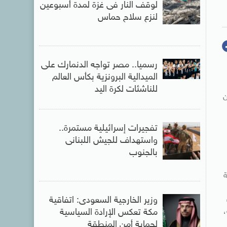
لوقف النار فى غزة لمدة أسبوعين
لنزع سلاح حماس
رسميا.. مصر تواجه الدنمارك على
الميدالية البرونزية بكأس العالم
للناشئات لكرة اليد
ه الشركات نحو 544 مليون
تفجيرات إسرائيلية مستمرة..
واستهداف للجيش اللبنانى
بالجنوب
وزير الخارجية السعودى: اتفاقية
،
مكة تعكس الإرادة السياسية
لحماية أمن المنطقة