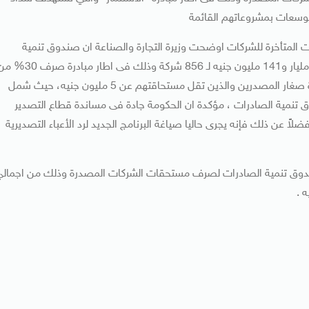
وسعات بمشروعاتهم القائمة
ت المتأخرة للشركات اوضحت وزيرة التجارة والصناعة ان صندوق تنمية
الصادرات قام خلال شهري يوليو واغسطس الماضيين بصرف مليار و141 مليون جنيه لـ 856 شركة وذلك فى اطار مبادرة
اجمالي مستحقات المصدرين حتى 30 يونيو 2019 وكذا مبادرة صغار المصدرين والذين تقل مستحاقتهم عن 5 مليون جنيه، حيث شمل
 تنمية الصادرات ، مؤكدة ان الحكومة جادة فى مساندة قطاع التصدير
ضلاً عن ذلك فإنه يجرى حاليا صياغة البرنامج الجديد لرد الأعباء التصديرية
حويل 600 مليون جنيه شهرياً لصندوق تنمية الصادرات لصرف مستحقات الشركات المصدرة وذلك من اجمال