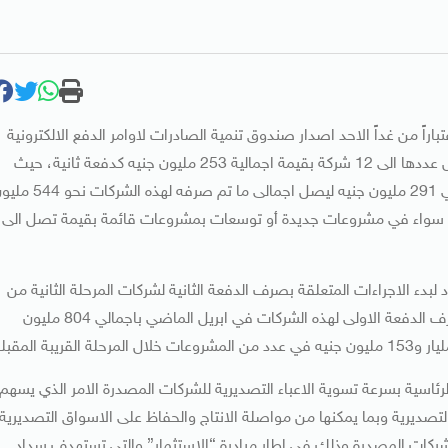
باراً من غداً الاحد اصدار صندوق تنمية الصادرات لاوامر الدفع الالكترونية
لشركات المرحلة الاولى فى اطار مبادرة “الاستثمار” والتي يصل عددها الى 12 شركة بقيمة اجمالية 253 مليون جنيه كدفعة ثانية، حيث
سبق وأن تم صرف الدفعة الاولى في ديسمبر الماضي باجمالي 291 مليون جنيه ليصل اجمالى ما تم صرفه لهذ
ت سواء في مشروعات جديدة أو توسعات بمشروعات قائمة بقيمة تصل الى
دء الاجراءات المتعلقة بصرف الدفعة الثانية لشركات المرحلة الثانية من
مبادرة الاستثمار ويبلغ عددها 65 شركة، حيث سبق وان تم صرف الدفعة الاولى لهذه الشركات في ابريل الماضي باجمالي 804 مليون
رئاسية بسرعة تسوية الاعباء التصديرية للشركات المصدرة الامر الذي يسهم
والتصديرية وبما يمكنها من مواصلة الانتاج والحفاظ على الاسواق التصديرية
ه تم توقيع 35 اتفاقاً جديداً مع الشركات المصدرة وذلك فى اطار مبادرة “الاستثمار” والتي تستهدف سداد