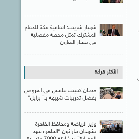
شهباز شريف: اتفاقية مكة للدفاع
 صرف 30% من
المشترك تمثل محطة مفصلية
فى مسار التعاون
الأكثر قراءة
ي
حصان كفيف ينافس فى العروض
بفضل تدريبات شبيهة بـ” برايل”
وزير الرياضة ومحافظ القاهرة
يشهدان ماراثون “القاهرة مهد