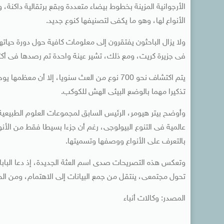
الأنواع لها، وهو ما يكفى لتصنيفها كنوع جديد.
ولا يزال الباحثون يفتقرون إلى معلومات كافية حول دورة حياتها 
فى جزيرة كريت، ومع ذلك، تشير عينة واحدة تم رصدها فى أكتو
يتم اكتشاف نحو 700 نوع من العث سنويا، إلا أن
تذكيرا مهما بالوضع البيئى الهش للكوكب.
وأوضح بيتر هيومر، الرئيس السابق لمجموعات العلوم الطبيعية 
عالمية فى التنوع البيولوجى، رغم أن جزءا بسيطا فقط من الأنواع
بالتعرف على الأنواع ووصفها وتسميتها.
وتعكس هذه التصريحات صدى اسم العثة الجديدة، إذ دعا البابا 
تحول مجتمعى، ينتقل من جمع البيانات إلى الاهتمام، ومن الخط
المصدر: وكالات أنباء