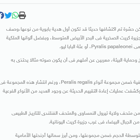
م، لكن حشرة تم اكتشافها حديثا قد تكون أول هدية بابوية من نوعها،وصف
جزيرة كريت الصخرية فى البحر الأبيض المتوسط، وبفضل ألوانها الملكية
 ليو.
اخ وحماية البيئة، معربين عن أملهم فى أن يكون صوته مثالا يحتذى به
يعد الاكتشاف أحدث إضافة إلى سلسلة من المراجعات التصنيفية ضمن مجموعة أنواع Peralis regalis، ورغم انتشار هذه المجموعة ف
وكشفت عمليات إعادة التقييم الحديثة عن وجود العديد من الأنواع الفرعية
 من متحف ولاية تيرول النمساوى والمتحف الفنلندى للتاريخ الطبيعى
ن الجبال البيضاء فى غرب جزيرة كريت اليونانية.
حو 1.9 سم، ما يجعلها حشرة متوسطة الحجم ضمن مجموعتها، ومن أبرز سماتها أجنحتها الأمامية