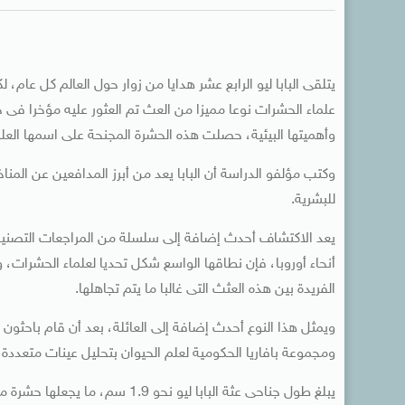
يتلقى البابا ليو الرابع عشر هدايا من زوار حول العالم كل عا
علماء الحشرات نوعا مميزا من العث تم العثور عليه مؤخرا فى 
وأهميتها البيئية، حصلت هذه الحشرة المجنحة على اسمها العلمى Pyralis papaleonei، أو عثة البابا
وكتب مؤلفو الدراسة أن البابا يعد من أبرز المدافعين عن المن
للبشرية.
أنحاء أوروبا، فإن نطاقها الواسع شكل تحديا لعلماء الحشرات، 
الفريدة بين هذه العثث التى غالبا ما يتم تجاهلها.
ويمثل هذا النوع أحدث إضافة إلى العائلة، بعد أن قام باحثون
ومجموعة بافاريا الحكومية لعلم الحيوان بتحليل عينات متعددة م
يبلغ طول جناحى عثة البابا ليو ن