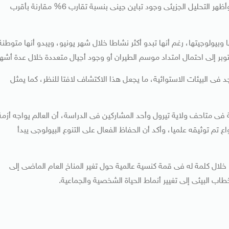
الأرجوانية المزينة بخطوط بيضاء متعددة وبقع برتقالية داكنة، وأظهر التحليل الجزيئى وجود تباين جينى بنسبة تقارب 6% مقارنة بأقرب
وبيولوجيتها، رغم أنها تبدو أكثر نشاطا خلال شهر يونيو، ويبدو أنها متوطنة
بر إلى احتمال امتداد موسم الطيران أو وجود أجيال متعددة خلال عدة أشهر
 معظمها يوجد فى البيئات الاستوائية، ما يجعل هذا الاكتشاف لافتا للنظر، كما يمثل
فى متاحف ولاية تيرول وأحد المشاركين فى الدراسة، أن العالم يواجه أزمة
 تم توثيقه علميا، وأكد أن الحفاظ الفعال على التنوع البيولوجى يبدأ
خلال كلمة له فى قمة كنسية عالمية حول تغير المناخ العام الماضى إلى
اب البيئى إلى تغيير أنماط الحياة الشخصية والجماعية.