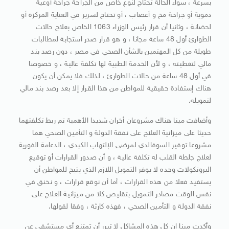
بسرعة ، سواء الحالة تحتاج لنوع خاص من الجراحة جراحة أوعية
دموية أو جراحة مخ و أعصاب ، أو تحتاج لسرير في العناية المركزة أو
لحضانة ، وثانيا أن قرار رئيس الوزراء 1063 الخاص بعلاج حالات
الطوارئ أول 48 ساعة مجانا ، و هو قرار صدر استجابة لمطالبات
طويلة من كل المهتمين بالشأن الصحي في مصر ، دون رصد بند
مالي لتغطيته ، و لأن الخدمة الطبية لها تكلفة عالية ، و خصوصا
في أول 48 ساعة من حالات الطوارئ ، لذلك فلا يمكن أن يكون
هناك إستفادة حقيقية للمواطن من هذا القرار إلا بعد رصد بند مالي
لتمويله.
وأضافت مينا هناك مشروعان أخران شديدا الأهمية تم ربط تكلفتهما
حديثا على ميزانية العلاج على نفقة الدولة و التأمين الصحي هما
مشروعا توفير السوفالدي لمرضى الإلتهاب الكبدي ، الدعامة الفورية
لعلاج جلطة القلب له تكلفة عالية ، و أن صدور القرارات أو توقيع
البروتكولات وحده لا يوفر التمويل اللازم الذي يتيح للمواطن أن
يستفيد فعلا من هذه القرارات ، أما أن نوقع قرارات ، و نخنق في
نفس الوقت مصادر التمويل بتقليص كلا من ميزانية العلاج على
نفقة الدولة و التأمين الصحي ، فهذه كارثة ، وفقا لقولها.
وأكدت مينا ان كل هذه المشاكل لا تبرر أن تمتنع أي مستشفى عن