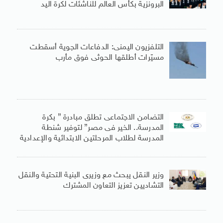
البرونزية بكأس العالم للناشئات لكرة اليد
التلفزيون اليمنى: الدفاعات الجوية أسقطت
مسيّرات أطلقها الحوثى فوق مأرب
التضامن الاجتماعى تطلق مبادرة ” بكرة
المدرسة.. الخير فى مصر” لتوفير شنطة
المدرسة لطلاب المرحلتين الابتدائية والإعدادية
وزير النقل يبحث مع وزيرى البنية التحتية والنقل
التشاديين تعزيز التعاون المشترك